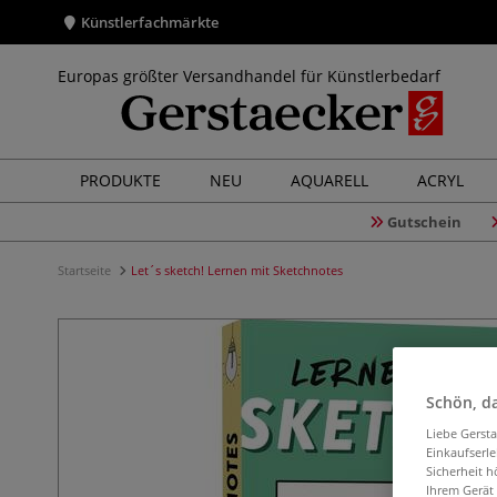
Künstlerfachmärkte
Europas größter Versandhandel für Künstlerbedarf
PRODUKTE
NEU
AQUARELL
ACRYL
Gutschein
Startseite
Let´s sketch! Lernen mit Sketchnotes
Schön, da
Liebe Gerst
Einkaufserl
Sicherheit h
Ihrem Gerät