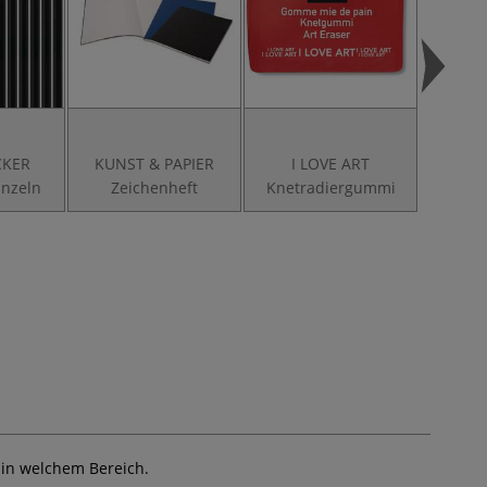
CKER
KUNST & PAPIER
I LOVE ART
Papie
einzeln
Zeichenheft
Knetradiergummi
l in welchem Bereich.