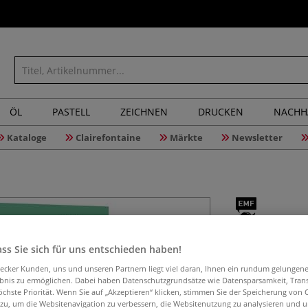
ÖL
PASTELL
ZEICHNEN
DRUCKEN
NACHH
Kataloge
Clairefontaine
Märkte
Newsletter
Let´s ske
ss Sie sich für uns entschieden haben!
aecker Kunden, uns und unseren Partnern liegt viel daran, Ihnen ein rundum gelungen
ebnis zu ermöglichen. Dabei haben Datenschutzgrundsätze wie Datensparsamkeit, Tra
Sketchnotes - di
öchste Priorität. Wenn Sie auf „Akzeptieren“ klicken, stimmen Sie der Speicherung von 
 zu, um die Websitenavigation zu verbessern, die Websitenutzung zu analysieren und 
und Weiterbildun