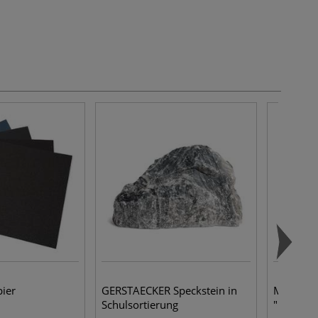
pier
GERSTAECKER Speckstein in
MIJELLO 
Schulsortierung
"Peel off