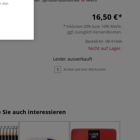
in den
16,50 €
inklusive 20% bzw. 10% MwSt,
ggf. zuzüglich
Versandkosten
.
Bestell-Nr.
08-91444
Nicht auf Lager.
Leider ausverkauft
Artikel auf den Merkzettel
 Sie auch interessieren