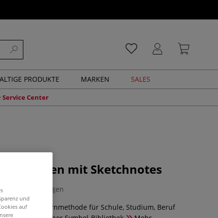
ALTIGE PRODUKTE
MARKEN
SALES
Service Center
tch! Lernen mit Sketchnotes
0 Bewertungen
es
nsparenz und
e erfolgreiche Lernmethode für Schule, Studium, Beruf
Cookies auf
unsere
g – Mit praktischer Symbol-Bibliothek
Mehr