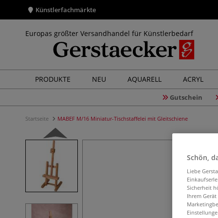
Künstlerfachmärkte
Europas größter Versandhandel für Künstlerbedarf
PRODUKTE
NEU
AQUARELL
ACRYL
Gutschein
Startseite
MABEF M/16 Miniatur-Tischstaffelei mit Gleitschiene
Schön, da
Liebe Gerst
Einkaufserl
Sicherheit h
Ihrem Gerät
Marketingbe
Einstellunge