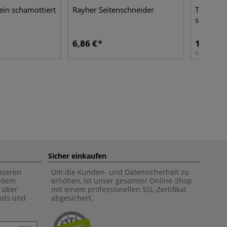
fein schamottiert
Rayher Seitenschneider
Tonmasse
schamott
6,86 €
18,66 €
10 kg | 1 kg:
Sicher einkaufen
unseren
Um die Kunden- und Datensicherheit zu
f dem
erhöhen, ist unser gesamter Online-Shop
 über
mit einem professionellen SSL-Zertifikat
ends und
abgesichert.