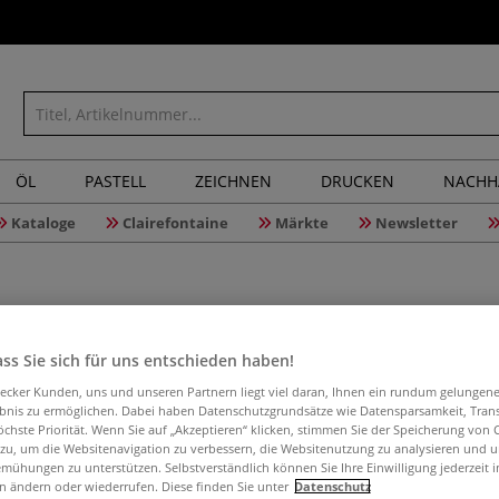
ÖL
PASTELL
ZEICHNEN
DRUCKEN
NACHH
Kataloge
Clairefontaine
Märkte
Newsletter
ss Sie sich für uns entschieden haben!
MABEF M/1
aecker Kunden, uns und unseren Partnern liegt viel daran, Ihnen ein rundum gelungen
Gleitschi
ebnis zu ermöglichen. Dabei haben Datenschutzgrundsätze wie Datensparsamkeit, Tra
öchste Priorität. Wenn Sie auf „Akzeptieren“ klicken, stimmen Sie der Speicherung von 
 zu, um die Websitenavigation zu verbessern, die Websitenutzung zu analysieren und 
mühungen zu unterstützen. Selbstverständlich können Sie Ihre Einwilligung jederzeit 
n ändern oder wiederrufen. Diese finden Sie unter
Datenschutz