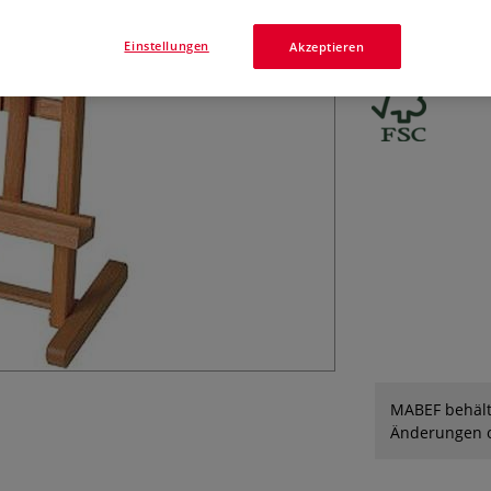
kleine MABEF Tis
der Handhabung -
Einstellungen
Akzeptieren
MABEF behält
Änderungen o