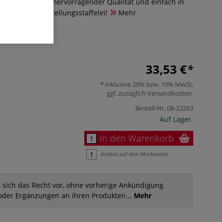
ch-Staffelei von hervorragender Qualität und einfach in
 ideal als Ausstellungsstaffelei!
Mehr
33,53 €
inklusive 20% bzw. 10% MwSt,
ggf. zuzüglich
Versandkosten
.
Bestell-Nr.
08-23263
Auf Lager.
In den Warenkorb
Artikel auf den Merkzettel
 sich das Recht vor, ohne vorherige Ankündigung
der Ergänzungen an ihren Produkten...
Mehr