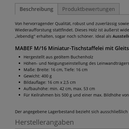
Beschreibung
Produktbewertungen
Von hervorragender Qualität, robust und zuverlässig sowi
Wiederaufforstung stattfindet. Dieses Holz ist äußerst wi
„lebendig" erhalten, sogar noch schöner. Ideal als
Ausstell
MABEF M/16 Miniatur-Tischstaffelei mit Gleits
Hergestellt aus geöltem Buchenholz
Höhen- und Neigungseinstellung des Leinwandträger
Maße: Breite: 16 cm, Tiefe: 16 cm
Gewicht: 400 g
Bildauflage: 16 cm x 2,5 cm
Aufbauhöhe: min. 42 cm, max. 53 cm
Für Keilrahmen bis 500 g und einer max. Bildhöhe vo
Der angegebene Lagerbestand bezieht sich ausschließlich
Herstellerangaben