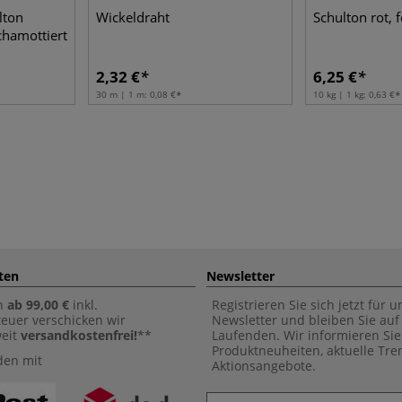
lton
Wickeldraht
Schulton rot, 
schamottiert
2,32 €
6,25 €
30 m | 1 m:
0,08 €
10 kg | 1 kg:
0,63 €
ten
Newsletter
n
ab 99,00 €
inkl.
Registrieren Sie sich jetzt für 
euer verschicken wir
Newsletter und bleiben Sie au
weit
versandkostenfrei!
**
Laufenden. Wir informieren Sie
Produktneuheiten, aktuelle Tr
den mit
Aktionsangebote.
Newsletter