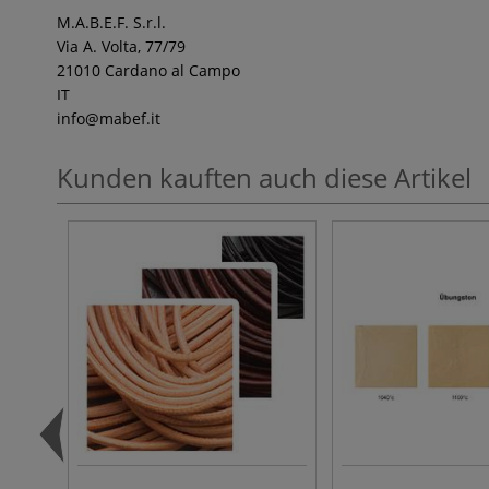
M.A.B.E.F. S.r.l.
Via A. Volta, 77/79
21010 Cardano al Campo
IT
info
@mabef.it
Kunden kauften auch diese Artikel