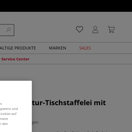
ALTIGE PRODUKTE
MARKEN
SALES
Service Center
6 Miniatur-Tischstaffelei mit
es
ene
nsparenz und
Cookies auf
unsere
0 Bewertungen
in den