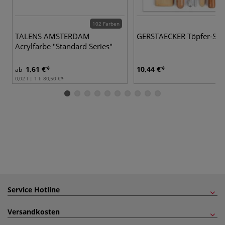
102 Farben
TALENS AMSTERDAM
GERSTAECKER Töpfer-Set
Acrylfarbe "Standard Series"
1,61 €
10,44 €
ab
0,02 l | 1 l:
80,50 €
Service Hotline
Versandkosten