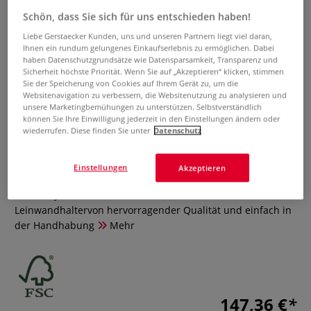
Schön, dass Sie sich für uns entschieden haben!
Liebe Gerstaecker Kunden, uns und unseren Partnern liegt viel daran,
Ihnen ein rundum gelungenes Einkaufserlebnis zu ermöglichen. Dabei
haben Datenschutzgrundsätze wie Datensparsamkeit, Transparenz und
Sicherheit höchste Priorität. Wenn Sie auf „Akzeptieren“ klicken, stimmen
Sie der Speicherung von Cookies auf Ihrem Gerät zu, um die
Websitenavigation zu verbessern, die Websitenutzung zu analysieren und
unsere Marketingbemühungen zu unterstützen. Selbstverständlich
MABEF M/20.PLUS Staffelei mit
können Sie Ihre Einwilligung jederzeit in den Einstellungen ändern oder
wiederrufen. Diese finden Sie unter
Datenschutz
oberem Leinwandhalter
Einstellungen
0 Bewertungen
Akzeptieren
MABEF Lyrastaffelei M/20.PLUS mit oberem
Leinwandhaltervon hervorragender Qualität und einfach in
der Handhabung
Mehr
147,36 €