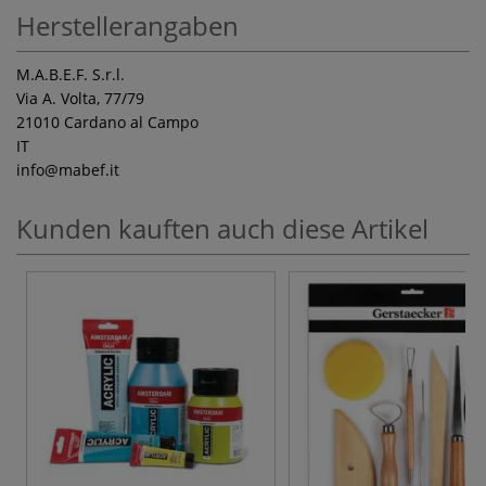
Herstellerangaben
M.A.B.E.F. S.r.l.
Via A. Volta, 77/79
21010 Cardano al Campo
IT
info
@mabef.it
Kunden kauften auch diese Artikel