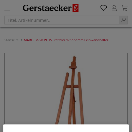
Startseite
MABEF M/20.PLUS Staffelei mit oberem Leinwandhalter