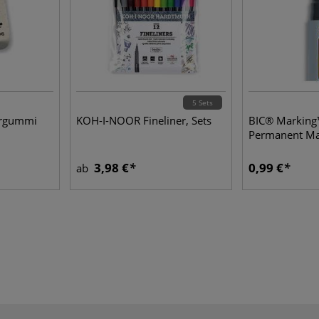
5 Sets
ergummi
KOH-I-NOOR Fineliner, Sets
BIC® Marking
Permanent Ma
3,98 €
0,99 €
ab