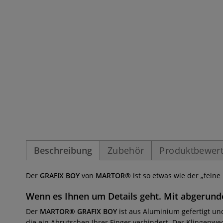
Beschreibung
Zubehör
Produktbewer
Der
GRAFIX BOY
von
MARTOR®
ist so etwas wie der „feine
Wenn es Ihnen um Details geht. Mit abgerund
Der
MARTOR® GRAFIX BOY
ist aus Aluminium gefertigt un
die ein Abrutschen Ihrer Finger verhindert. Der Klingenw