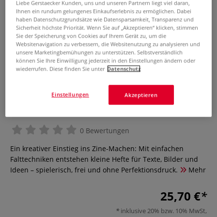
Liebe Gerstaecker Kunden, uns und unseren Partnern liegt viel daran,
Ihnen ein rundum gelungenes Einkaufserlebnis zu ermöglichen. Dabei
haben Datenschutzgrundsätze wie Datensparsamkeit, Transparenz und
Sicherheit höchste Priorität. Wenn Sie auf „Akzeptieren“ klicken, stimmen
Sie der Speicherung von Cookies auf Ihrem Gerät zu, um die
Websitenavigation zu verbessern, die Websitenutzung zu analysieren und
unsere Marketingbemühungen zu unterstützen. Selbstverständlich
können Sie Ihre Einwilligung jederzeit in den Einstellungen ändern oder
wiederrufen. Diese finden Sie unter
Datenschutz
Einstellungen
Akzeptieren
Mach dein Zine!
0 Bewertungen
Ein kreativer Einstieg ins Zine-Machen: Mit einfachen
Falttechniken entstehen kleine Hefte für Texte, Bilder und
Ideen – spielerisch, frei und ohne Perfektionsdruck.
Mehr
25,70 €
inklusive 20% bzw. 10% MwSt,