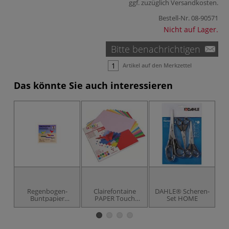
ggf. zuzüglich
Versandkosten
.
Bestell-Nr.
08-90571
Nicht auf Lager.
Bitte benachrichtigen
Artikel auf den Merkzettel
Das könnte Sie auch interessieren
Regenbogen-
Clairefontaine
DAHLE® Scheren-
PR
Buntpapier
PAPER Touch
Set HOME
Faltblätter
Origamipapier
Bastelmappe