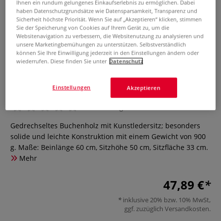
Ihnen ein rundum gelungenes Einkaufserlebnis zu ermöglichen. Dabei
haben Datenschutzgrundsätze wie Datensparsamkeit, Transparenz und
Sicherheit höchste Priorität. Wenn Sie auf „Akzeptieren“ klicken, stimmen
Sie der Speicherung von Cookies auf Ihrem Gerät zu, um die
Websitenavigation zu verbessern, die Websitenutzung zu analysieren und
unsere Marketingbemühungen zu unterstützen. Selbstverständlich
können Sie Ihre Einwilligung jederzeit in den Einstellungen ändern oder
wiederrufen. Diese finden Sie unter
Datenschutz
Malhocker
Einstellungen
Akzeptieren
0 Bewertungen
Gedrechseltes Buchenholz mit Kunstledersitz; besonders
solide und leichte Konstruktion mit einem Gewicht von 900
g. Maße: Beinlänge 60 cm, Sitzhöhe 50 cm, Sitzfläche 33 cm.
Mehr
47,89 €
inklusive 20% bzw. 10% MwSt,
ggf. zuzüglich
Versandkosten
.