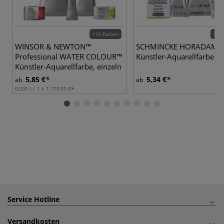
115 Farben
139 
WINSOR & NEWTON™
SCHMINCKE HORADAM®
Professional WATER COLOUR™
Künstler-Aquarellfarben
Künstler-Aquarellfarbe, einzeln
5,85 €
5,34 €
ab
ab
0,005 l | 1 l:
1.170,00 €
Service Hotline
Versandkosten