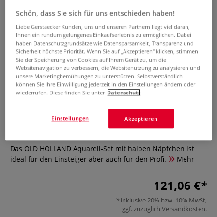
Schön, dass Sie sich für uns entschieden haben!
Liebe Gerstaecker Kunden, uns und unseren Partnern liegt viel daran,
Ihnen ein rundum gelungenes Einkaufserlebnis zu ermöglichen. Dabei
haben Datenschutzgrundsätze wie Datensparsamkeit, Transparenz und
Sicherheit höchste Priorität. Wenn Sie auf „Akzeptieren“ klicken, stimmen
Sie der Speicherung von Cookies auf Ihrem Gerät zu, um die
Websitenavigation zu verbessern, die Websitenutzung zu analysieren und
unsere Marketingbemühungen zu unterstützen. Selbstverständlich
können Sie Ihre Einwilligung jederzeit in den Einstellungen ändern oder
wiederrufen. Diese finden Sie unter
Datenschutz
OLD HOLLAND Aquarell-Set
Einstellungen
Akzeptieren
0 Bewertungen
Das OLD HOLLAND Aquarell-Set mit halben Näpfchen ist
ideal für den Einsteiger aber auch für den Profi.
Mehr
121,06 €
inklusive 20% bzw. 10% MwSt,
ggf. zuzüglich
Versandkosten
.