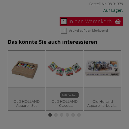
Bestell-Nr.
08-31379
Auf Lager.
In den Warenkorb
Artikel auf den Merkzettel
Das könnte Sie auch interessieren
168 Farben
OLD HOLLAND
OLD HOLLAND
Old Holland
Aquarell-Set
Classic
Aquarellfarbe „Ian
Watercolours
Fennelly“-Set
Aquarellfarbe