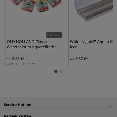
168 Farben
OLD HOLLAND Classic
White Nights™ Aquarellkä
Watercolours Aquarellfarbe
leer
5,65 €
9,57 €
ab
ab
0,006 l | 1 l:
941,67 €
Service Hotline
Versandkosten