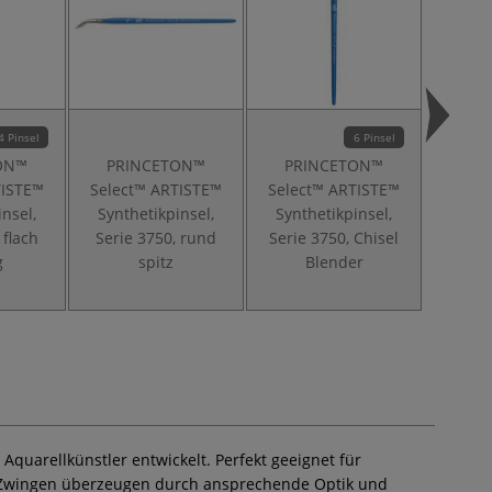
4 Pinsel
6 Pinsel
ON™
PRINCETON™
PRINCETON™
PR
TISTE™
Select™ ARTISTE™
Select™ ARTISTE™
Selec
insel,
Synthetikpinsel,
Synthetikpinsel,
Misch
 flach
Serie 3750, rund
Serie 3750, Chisel
Serie 3
g
spitz
Blender
S
d Aquarellkünstler entwickelt. Perfekt geeignet für
nen Zwingen überzeugen durch ansprechende Optik und