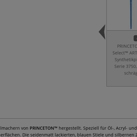
PRINCET
Select™ AR
Synthetikp
Serie 3750,
schrä
elmachern von
PRINCETON™
hergestellt. Speziell für Öl-, Acryl- un
Oberflächen. Die seidenmatt lackierten, blauen Stiele und silber