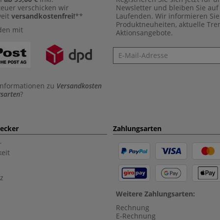
euer verschicken wir
Newsletter und bleiben Sie au
weit
versandkostenfrei!
**
Laufenden. Wir informieren Sie
Produktneuheiten, aktuelle Tr
den mit
Aktionsangebote.
Newsletter
Informationen zu
Versandkosten
sarten
?
aecker
Zahlungsarten
r
eit
z
Weitere Zahlungsarten:
Rechnung
E-Rechnung