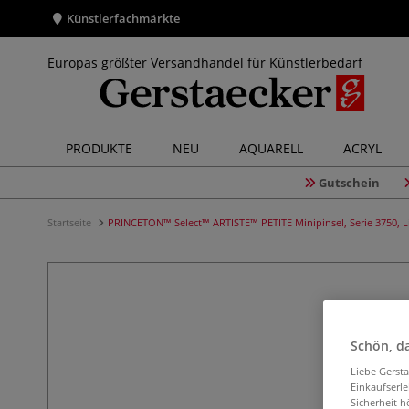
Künstlerfachmärkte
Europas größter Versandhandel für Künstlerbedarf
PRODUKTE
NEU
AQUARELL
ACRYL
Gutschein
Startseite
PRINCETON™ Select™ ARTISTE™ PETITE Minipinsel, Serie 3750, L
Schön, da
Liebe Gerst
Einkaufserl
Sicherheit h