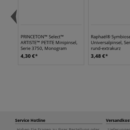
PRINCETON™ Select™
Raphaël® Symbios
ARTISTE™ PETITE Minipinsel,
Universalpinsel, Se
Serie 3750, Monogram
rund-extrakurz
4,30 €
3,48 €
Service Hotline
Versandkos
Haben Sie Fragen zu Ihrer Bestellung oder
Lieferunge