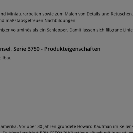
- und Miniaturarbeiten sowie zum Malen von Details und Retuschen
und maßstabsgetreuen Nachbildungen.
niger voluminös als ein Schlepper. Damit lassen sich filigrane Linie
el, Serie 3750 - Produkteigenschaften
ellbau
ordamerika. Vor über 30 Jahren gründete Howard Kaufman im Keller 
 Seitdem inspiriert
PRINCETON™
Künstler weltweit mit innovativ