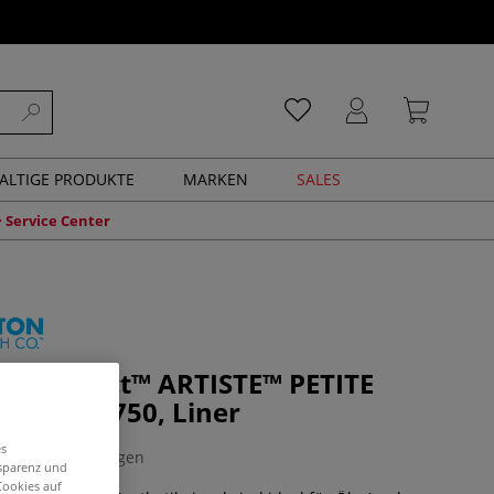
ALTIGE PRODUKTE
MARKEN
SALES
Service Center
N™ Select™ ARTISTE™ PETITE
l, Serie 3750, Liner
es
0 Bewertungen
nsparenz und
Cookies auf