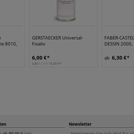
e
GERSTAECKER Universal-
FABER-CASTELL
rie 8010,
Fixativ
DESSIN 2000, 
6,00 €
6,30 €
ab
0,40 l | 1 l:
15,00 €
ten
Newsletter
n
ab 99,00 €
inkl.
Registrieren Sie sich jetzt für 