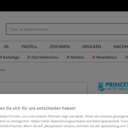
ÖL
PASTELL
ZEICHNEN
DRUCKEN
NACHH
Kataloge
Clairefontaine
Märkte
Newsletter
iner
PRINCETO
Minipinse
ss Sie sich für uns entschieden haben!
aecker Kunden, uns und unseren Partnern liegt viel daran, Ihnen ein rundum gelungen
ebnis zu ermöglichen. Dabei haben Datenschutzgrundsätze wie Datensparsamkeit, Tra
öchste Priorität. Wenn Sie auf „Akzeptieren“ klicken, stimmen Sie der Speicherung von 