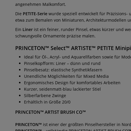
angenehmen Malkomfort.
Die
PETITE-Serie
wurde speziell entwickelt für Präzisions
etwa zum Bemalen von Miniaturen, Architekturmodellen 
Ein
Liner
ist ein feiner, runder Pinsel, etwas kürzer und we
schwungvolle Ornamente präzise malen.
PRINCETON™ Select™ ARTISTE™ PETITE Minipins
Ideal für Öl-, Acryl- und Aquarellfarben sowie für Mod
Pinselkopfform: Liner – dünn und rund
Pinselbesatz: elastische Synthetikfasern
Unendliche Möglichkeiten für Mixed Media
Ergonomisches Design für komfortables Arbeiten
Kurzer, seidenmatt-blau lackierter Stiel
Silberfarbene Zwinge
Erhältlich in Größe 20/0
PRINCETON™ ARTIST BRUSH CO™
PRINCETON™
ist einer der größten Pinselhersteller in N
PRINCETON™
– vollständig PRINCETON ARTIST BRUSH CO™.