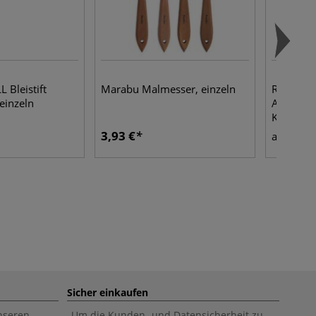
 Bleistift
Marabu Malmesser, einzeln
Raphaël®
einzeln
Acryl Pin
Katzenzu
3,93 €
6,50
ab
Sicher einkaufen
unseren
Um die Kunden- und Datensicherheit zu