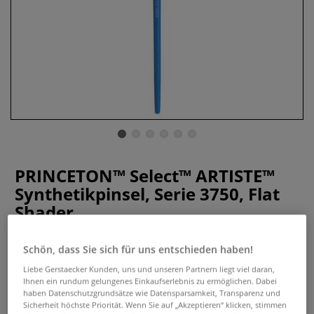
PRINCETON™ Select™ ARTISTE™
Synthetikpinsel, Serie 3750, Flat
Shader
0 Bewertungen
Schön, dass Sie sich für uns entschieden haben!
PRINCETON™ Select™ ARTISTE™ Synthetikpinsel sind ideal
Liebe Gerstaecker Kunden, uns und unseren Partnern liegt viel daran,
für Öl-, Acryl- und Aquarellfarben. Langlebig und
Ihnen ein rundum gelungenes Einkaufserlebnis zu ermöglichen. Dabei
haben Datenschutzgrundsätze wie Datensparsamkeit, Transparenz und
zuverlässig mit einem tollen Preis-Leistungs-Verhältnis.
Sicherheit höchste Priorität. Wenn Sie auf „Akzeptieren“ klicken, stimmen
Erhältlich in verschiedenen Größen.
Mehr