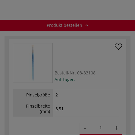
schräg
spitz
Blender
D
Produkt bestellen
Bestell-Nr.
08-83108
Auf Lager.
Pinselgröße
2
Pinselbreite
3,51
(mm)
-
+