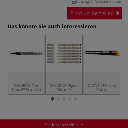
ggf. zuzüglich
Versandkosten
.
Produkt bestellen
Das könnte Sie auch interessieren
SAKURA® Pen-
SAKURA® Pigma
OLFA® 180 black
touch™ Extrafein
Micron™
Cutter
Präzisions-
Zeichenstift
schwarz, einzeln
Produkt bestellen