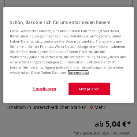
Schön, dass Sie sich für uns entschieden haben!
Liebe Gerstaecker Kunden, uns und unseren Partnern liegt viel daran,
Ihnen ein rundum gelungenes Einkaufserlebnis zu ermöglichen. Dabei
haben Datenschutzgrundsätze wie Datensparsamkeit, Transparenz und
Sicherheit höchste Priorität. Wenn Sie auf „Akzeptieren“ klicken, stimmen
Sie der Speicherung von Cookies auf Ihrem Gerät zu, um die
Websitenavigation zu verbessern, die Websitenutzung zu analysieren und
unsere Marketingbemühungen zu unterstützen. Selbstverständlich
Polyesterfolie
können Sie Ihre Einwilligung jederzeit in den Einstellungen ändern oder
wiederrufen. Diese finden Sie unter
Datenschutz
0 Bewertungen
Einstellungen
Akzeptieren
Die Polyesterfolie ist widerstandsfähig, reißfest und
unempfindlich gegen Feuchtigkeit. Format: 50 cm x 65 cm.
Erhältlich in unterschiedlichen Stärken.
Mehr
ab
5,04 €
inklusive 20% bzw. 10% MwSt,