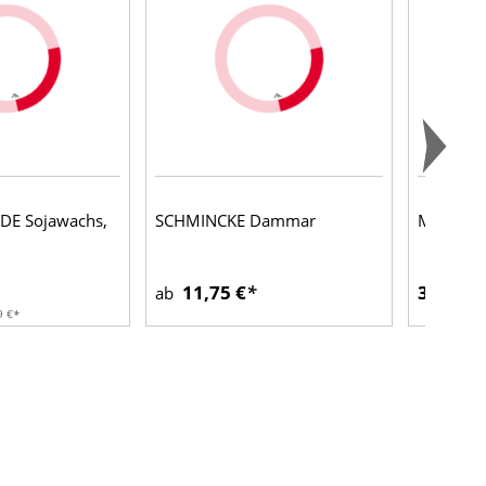
E Sojawachs,
SCHMINCKE Dammar
Modellie
11,75 €
3,68 €
ab
9 €