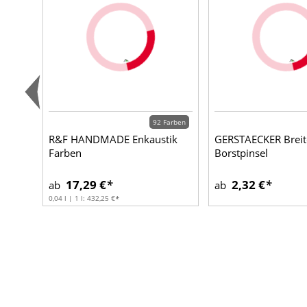
92 Farben
R&F HANDMADE Enkaustik
GERSTAECKER Breit
Farben
Borstpinsel
17,29 €
2,32 €
ab
ab
0,04 l | 1 l:
432,25 €