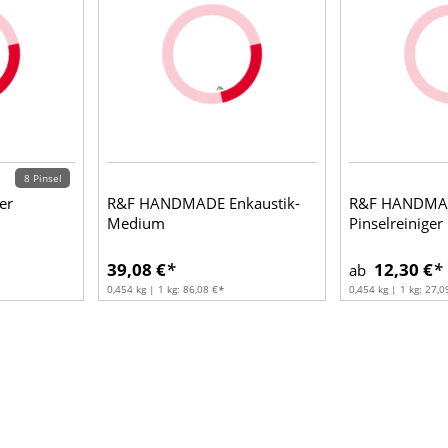
8 Pinsel
er
R&F HANDMADE Enkaustik-
R&F HANDMAD
Medium
Pinselreiniger
39,08 €
12,30 €
ab
0,454 kg | 1 kg:
86,08 €
0,454 kg | 1 kg:
27,0