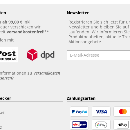
ten
Newsletter
n
ab 99,00 €
inkl.
Registrieren Sie sich jetzt für 
euer verschicken wir
Newsletter und bleiben Sie au
weit
versandkostenfrei!
**
Laufenden. Wir informieren Sie
Produktneuheiten, aktuelle Tr
den mit
Aktionsangebote.
Newsletter
Informationen zu
Versandkosten
sarten
?
aecker
Zahlungsarten
r
eit
z