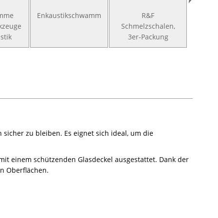
ämme
Enkaustikschwamm
R&F
HO
kzeuge
Schmelzschalen,
Enkaus
stik
3er-Packung
sicher zu bleiben. Es eignet sich ideal, um die
 mit einem schützenden Glasdeckel ausgestattet. Dank der
en Oberflächen.