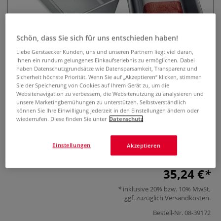
Schön, dass Sie sich für uns entschieden haben!
Liebe Gerstaecker Kunden, uns und unseren Partnern liegt viel daran,
Ihnen ein rundum gelungenes Einkaufserlebnis zu ermöglichen. Dabei
haben Datenschutzgrundsätze wie Datensparsamkeit, Transparenz und
Sicherheit höchste Priorität. Wenn Sie auf „Akzeptieren“ klicken, stimmen
R&F Schmelzschalen, 3er-Packung
Sie der Speicherung von Cookies auf Ihrem Gerät zu, um die
Websitenavigation zu verbessern, die Websitenutzung zu analysieren und
unsere Marketingbemühungen zu unterstützen. Selbstverständlich
0 Bewertungen
können Sie Ihre Einwilligung jederzeit in den Einstellungen ändern oder
wiederrufen. Diese finden Sie unter
Datenschutz
R&F Encaustic Schmelzschalen im 3er-Pack. Robuste
Aluminium-Stahl-Legierung, ideal zum Schmelzen,
Einstellungen
Akzeptieren
Reinhalten und Aufbewahren von Enkaustikfarben.
Mehr
35,24 €
inklusive 20% bzw. 10% MwSt,
ggf. zuzüglich
Versandkosten
.
Bestell-Nr.
08-39172