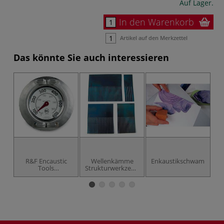
Auf Lager.
In den Warenkorb
Artikel auf den Merkzettel
Das könnte Sie auch interessieren
R&F Encaustic
Wellenkämme
Enkaustikschwamm
Tools
Strukturwerkzeuge
En
Oberflächen-
für Enkaustik
Thermometer