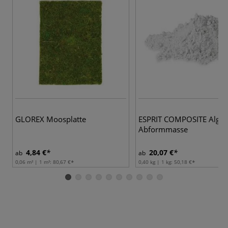
GLOREX Moosplatte
ESPRIT COMPOSITE Algin
Abformmasse
4,84 €
20,07 €
ab
ab
0,06 m² | 1 m²:
80,67 €
0,40 kg | 1 kg:
50,18 €