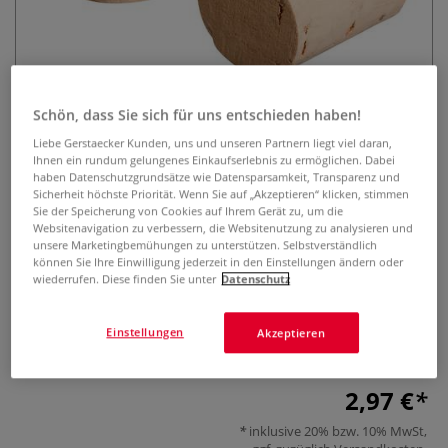
Schön, dass Sie sich für uns entschieden haben!
Liebe Gerstaecker Kunden, uns und unseren Partnern liegt viel daran,
Ihnen ein rundum gelungenes Einkaufserlebnis zu ermöglichen. Dabei
Rayher Spitzkorken, 27 mm x
haben Datenschutzgrundsätze wie Datensparsamkeit, Transparenz und
26/22 mm
Sicherheit höchste Priorität. Wenn Sie auf „Akzeptieren“ klicken, stimmen
Sie der Speicherung von Cookies auf Ihrem Gerät zu, um die
Websitenavigation zu verbessern, die Websitenutzung zu analysieren und
0 Bewertungen
unsere Marketingbemühungen zu unterstützen. Selbstverständlich
können Sie Ihre Einwilligung jederzeit in den Einstellungen ändern oder
Rayher Spitzkorken, 27 mm x 26/22 mm, erhältlich in der
wiederrufen. Diese finden Sie unter
Datenschutz
Packung mit 4 Stück Inhalt. Ideal zum Gestalten von
kreativen Deko-Objekten, wunderschönen Accessoires,
Einstellungen
Akzeptieren
Spielfiguren, Stempeln und vielem mehr.
Mehr
2,97 €
inklusive 20% bzw. 10% MwSt,