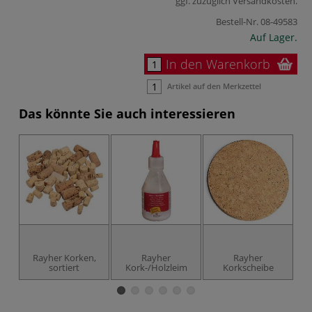
ggf. zuzüglich
Versandkosten
.
Bestell-Nr.
08-49583
Auf Lager.
In den Warenkorb
Artikel auf den Merkzettel
Das könnte Sie auch interessieren
Rayher Korken,
Rayher
Rayher
sortiert
Kork-/Holzleim
Korkscheibe