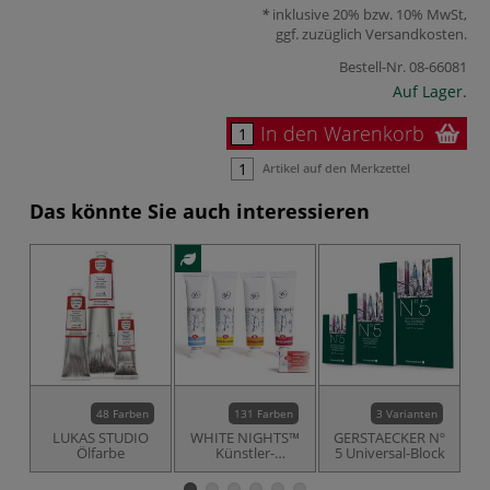
inklusive 20% bzw. 10% MwSt,
ggf. zuzüglich
Versandkosten
.
Bestell-Nr.
08-66081
Auf Lager.
In den Warenkorb
Artikel auf den Merkzettel
Das könnte Sie auch interessieren
48 Farben
131 Farben
3 Varianten
LUKAS STUDIO
WHITE NIGHTS™
GERSTAECKER Nº
Ölfarbe
Künstler-
5 Universal-Block
T
Aquarellfarbe,
einzeln