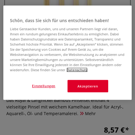
Schön, dass Sie sich für uns entschieden haben!
Liebe Gerstaecker Kunden, uns und unseren Partnern liegt viel daran,
Ihnen ein rundum gelungenes Einkaufserlebnis zu ermöglichen. Dabei
haben Datenschutzgrundsätze wie Datensparsamkeit, Transparenz und
Sicherheit höchste Priorität. Wenn Sie auf „Akzeptieren“ klicken, stimmen
Sie der Speicherung von Cookies auf Ihrem Gerät zu, um die
Websitenavigation zu verbessern, die Websitenutzung zu analysieren und
unsere Marketingbemühungen zu unterstützen. Selbstverständlich
können Sie Ihre Einwilligung jederzeit in den Einstellungen ändern oder
Royal & Langnickel Bambus
wiederrufen. Diese finden Sie unter
Datenschutz
Pinselset, 4 Pinsel
Einstellungen
Akzeptieren
0 Bewertungen
Das Royal & Langnickel Bambus Pinselset enthält 4
vielseitige Pinsel mit weichem Kamelhaar. Ideal für Acryl-,
Aquarell-, Öl- und Temperamalerei.
Mehr
8,57 €