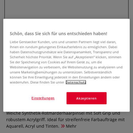
Schön, dass Sie sich für uns entschieden haben!
Liebe Gerstaecker Kunden, uns und unseren Partnern liegt viel daran,
Ihnen ein rundum gelungenes Einkaufserlebnis zu ermöglichen. Dabei
haben Datenschutzgrundsätze wie Datensparsamkeit, Transparenz und
Sicherheit höchste Priorität. Wenn Sie auf „Akzeptieren“ klicken, stimmen
Sie der Speicherung von Cookies auf Ihrem Gerät zu, um die
Websitenavigation zu verbessern, die Websitenutzung zu analysieren und
Royal & Langnickel Soft-Grip™
unsere Marketingbemühungen zu unterstützen. Selbstverständlich
können Sie Ihre Einwilligung jederzeit in den Einstellungen ändern oder
Synthetik-Rotmarderhaarpinsel,
wiederrufen. Diese finden Sie unter
Datenschutz
SG75FB, Fächer
Einstellungen
Akzeptieren
0 Bewertungen
Weiche Synthetik-Rotmarderhaarpinsel mit Soft Grip und
robustem Acrylgriff. Ideal für streifenfreie Farbaufträge mit
Aquarell, Acryl und Tinten.
Mehr