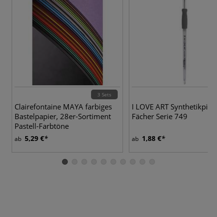
3 Sets
4 
Clairefontaine MAYA farbiges
I LOVE ART Synthetikpinse
Bastelpapier, 28er-Sortiment
Fächer Serie 749
Pastell-Farbtöne
5,29 €
1,88 €
ab
ab