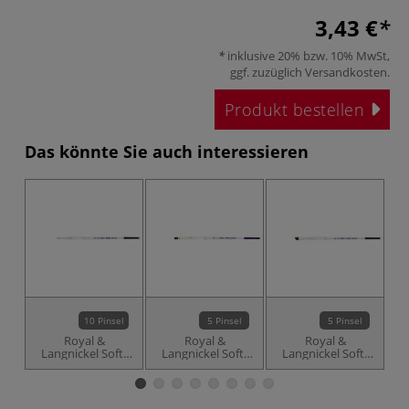
3,43 €
inklusive 20% bzw. 10% MwSt,
ggf. zuzüglich
Versandkosten
.
Produkt bestellen
Das könnte Sie auch interessieren
10 Pinsel
5 Pinsel
5 Pinsel
Royal &
Royal &
Royal &
Langnickel Soft-
Langnickel Soft-
Langnickel Soft-
L
Grip™ Synthetik-
Grip™ Synthetik-
Grip™ Synthetik-
G
Rotmarderhaarpinsel,
Rotmarderhaarpinsel,
Rotmarderhaarpinsel,
Ro
SG75R, Rund
SG75S, Schattierer
SG75A, Schräg