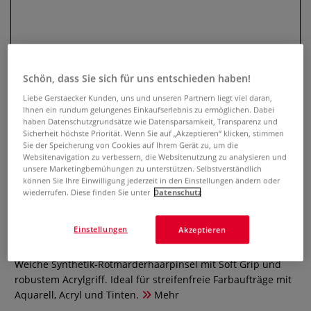
Schön, dass Sie sich für uns entschieden haben!
Liebe Gerstaecker Kunden, uns und unseren Partnern liegt viel daran,
Ihnen ein rundum gelungenes Einkaufserlebnis zu ermöglichen. Dabei
haben Datenschutzgrundsätze wie Datensparsamkeit, Transparenz und
Sicherheit höchste Priorität. Wenn Sie auf „Akzeptieren“ klicken, stimmen
Sie der Speicherung von Cookies auf Ihrem Gerät zu, um die
Websitenavigation zu verbessern, die Websitenutzung zu analysieren und
Royal & Langnickel Soft-Grip™
unsere Marketingbemühungen zu unterstützen. Selbstverständlich
können Sie Ihre Einwilligung jederzeit in den Einstellungen ändern oder
Synthetik-Rotmarderhaarpinsel,
wiederrufen. Diese finden Sie unter
Datenschutz
SG75L, Linierer
Einstellungen
Akzeptieren
0 Bewertungen
Weiche Synthetik-Rotmarderhaarpinsel mit Soft Grip und
robustem Acrylgriff. Ideal für streifenfreie Farbaufträge mit
Aquarell, Acryl und Tinten.
Mehr