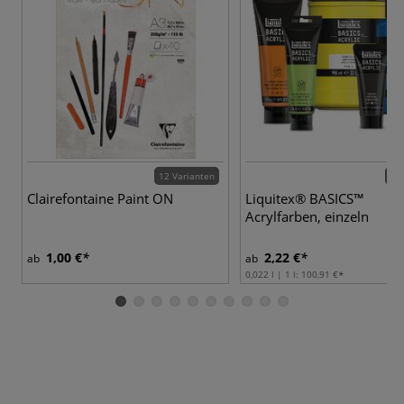
12 Varianten
80 
Clairefontaine Paint ON
Liquitex® BASICS™
Acrylfarben, einzeln
1,00 €
2,22 €
ab
ab
0,022 l | 1 l:
100,91 €