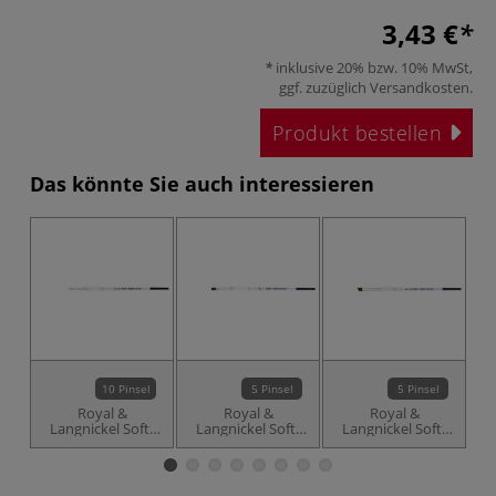
3,43 €
inklusive 20% bzw. 10% MwSt,
ggf. zuzüglich
Versandkosten
.
Produkt bestellen
Das könnte Sie auch interessieren
10 Pinsel
5 Pinsel
5 Pinsel
Royal &
Royal &
Royal &
Langnickel Soft-
Langnickel Soft-
Langnickel Soft-
L
Grip™ Synthetik-
Grip™ Synthetik-
Grip™ Synthetik-
G
Rotmarderhaarpinsel,
Rotmarderhaarpinsel,
Rotmarderhaarpinsel,
Ro
SG75R, Rund
SG75S, Schattierer
SG75A, Schräg