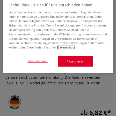
Schön, dass Sie sich für uns entschieden haben!
Liebe Gerstaecker Kunden, uns und unseren Partnern liegt viel daran,
Ihnen ein rundum gelungenes Einkaufserlebnis zu ermöglichen. Dabei
haben Datenschutzgrundsätze wie Datensparsamkeit, Transparenz und
Sicherheit höchste Priorität. Wenn Sie auf „Akzeptieren“ klicken, stimmen
Sie der Speicherung von Cookies auf Ihrem Gerät zu, um die
Websitenavigation zu verbessern, die Websitenutzung zu analysieren und
unsere Marketingbemühungen zu unterstützen. Selbstverständlich
können Sie Ihre Einwilligung jederzeit in den Einstellungen ändern oder
Rundwebrahmen
wiederrufen. Diese finden Sie unter
Datenschutz
0 Bewertungen
Einstellungen
Akzeptieren
Aus Buchenholz, naturhell. Erhältlich sind 3 verschiedene
Rundwebrahmen. Die Bespannung, Webmuster und Wolle
gehören nicht zum Lieferumfang. Die Rahmen werden
jeweils inkl. 1 Nadel geliefert. Preis pro Stück.
Mehr
ab
6,82 €