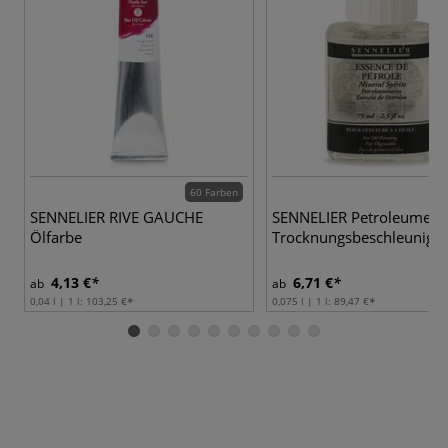
60 Farben
SENNELIER RIVE GAUCHE
SENNELIER Petroleumess
Ölfarbe
Trocknungsbeschleuniger
4,13 €
6,71 €
ab
ab
0,04 l | 1 l:
103,25 €
0,075 l | 1 l:
89,47 €