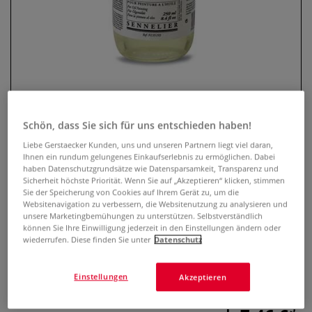
Schön, dass Sie sich für uns entschieden haben!
Liebe Gerstaecker Kunden, uns und unseren Partnern liegt viel daran,
SENNELIER Malmittel Turner
Ihnen ein rundum gelungenes Einkaufserlebnis zu ermöglichen. Dabei
haben Datenschutzgrundsätze wie Datensparsamkeit, Transparenz und
Trocknungsverzögerer
Sicherheit höchste Priorität. Wenn Sie auf „Akzeptieren“ klicken, stimmen
Sie der Speicherung von Cookies auf Ihrem Gerät zu, um die
Websitenavigation zu verbessern, die Websitenutzung zu analysieren und
0 Bewertungen
unsere Marketingbemühungen zu unterstützen. Selbstverständlich
können Sie Ihre Einwilligung jederzeit in den Einstellungen ändern oder
SENNELIER Turner Malmedium ist ein gebrauchsfertiges
wiederrufen. Diese finden Sie unter
Datenschutz
Medium für Ölfarben. Hervorragend geeignet für Lasuren,
wirkt glanzsteigernd und ermöglicht längeres Nass-in-Nass-
Malen.
Mehr
Einstellungen
Akzeptieren