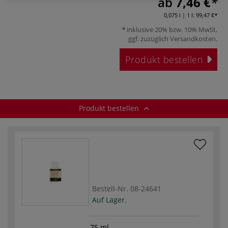
ab
7,46 €
0,075 l | 1 l:
99,47 €
inklusive 20% bzw. 10% MwSt,
ggf. zuzüglich
Versandkosten
.
Produkt bestellen
Produkt bestellen
Bestell-Nr.
08-24641
Auf Lager.
75 ml