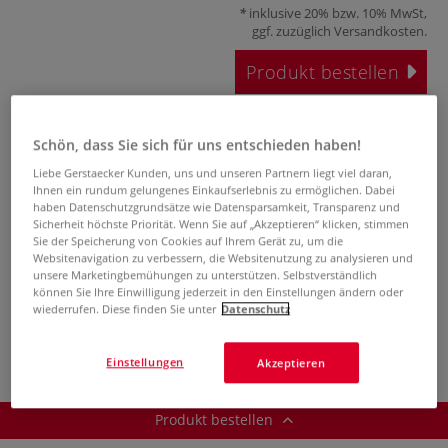
inklusive 20% bzw. 10% MwSt,
ggf. zuzüglich
Versandkosten
.
Produkt bestellen
Das könnte Sie auch interessieren
Schön, dass Sie sich für uns entschieden haben!
Liebe Gerstaecker Kunden, uns und unseren Partnern liegt viel daran,
Ihnen ein rundum gelungenes Einkaufserlebnis zu ermöglichen. Dabei
haben Datenschutzgrundsätze wie Datensparsamkeit, Transparenz und
Sicherheit höchste Priorität. Wenn Sie auf „Akzeptieren“ klicken, stimmen
Sie der Speicherung von Cookies auf Ihrem Gerät zu, um die
Websitenavigation zu verbessern, die Websitenutzung zu analysieren und
unsere Marketingbemühungen zu unterstützen. Selbstverständlich
können Sie Ihre Einwilligung jederzeit in den Einstellungen ändern oder
wiederrufen. Diese finden Sie unter
Datenschutz
Schneider Slider
755
Kugelschreibermine,in
Einstellungen
Akzeptieren
XB
Produkt bestellen