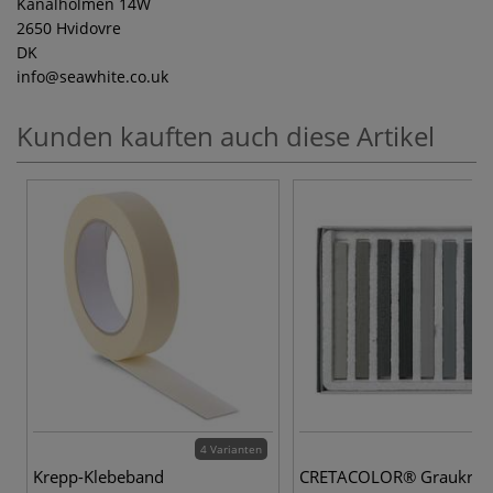
Kanalholmen 14W
2650 Hvidovre
DK
info
@seawhite.co.uk
Kunden kauften auch diese Artikel
4 Varianten
2
Krepp-Klebeband
CRETACOLOR® Graukreid