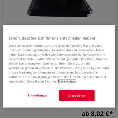
Schön, dass Sie sich für uns entschieden haben!
Liebe Gerstaecker Kunden, uns und unseren Partnern liegt viel daran,
Ihnen ein rundum gelungenes Einkaufserlebnis zu ermöglichen. Dabei
haben Datenschutzgrundsätze wie Datensparsamkeit, Transparenz und
Seawhite of Brighton Spiralalbum
Sicherheit höchste Priorität. Wenn Sie auf „Akzeptieren“ klicken, stimmen
Sie der Speicherung von Cookies auf Ihrem Gerät zu, um die
mit schwarzem Zeichenkarton
Websitenavigation zu verbessern, die Websitenutzung zu analysieren und
unsere Marketingbemühungen zu unterstützen. Selbstverständlich
können Sie Ihre Einwilligung jederzeit in den Einstellungen ändern oder
0 Bewertungen
wiederrufen. Diese finden Sie unter
Datenschutz
Stilvolles Spiralalbum mit tiefschwarzem 220 g/qm Papier.
Perfekt für Präsentationen, Collagen und Fotoalben. Vegan,
Einstellungen
Akzeptieren
nassfest und flach aufschlagbar.
Mehr
ab
8,02 €