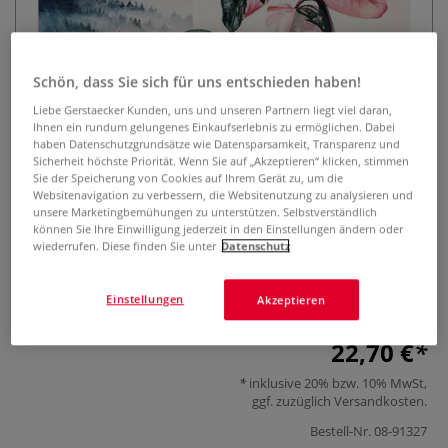
Schön, dass Sie sich für uns entschieden haben!
Liebe Gerstaecker Kunden, uns und unseren Partnern liegt viel daran,
Ihnen ein rundum gelungenes Einkaufserlebnis zu ermöglichen. Dabei
haben Datenschutzgrundsätze wie Datensparsamkeit, Transparenz und
Sicherheit höchste Priorität. Wenn Sie auf „Akzeptieren“ klicken, stimmen
Watercolor - Malen mit Aquarell
Sie der Speicherung von Cookies auf Ihrem Gerät zu, um die
Websitenavigation zu verbessern, die Websitenutzung zu analysieren und
unsere Marketingbemühungen zu unterstützen. Selbstverständlich
0 Bewertungen
können Sie Ihre Einwilligung jederzeit in den Einstellungen ändern oder
wiederrufen. Diese finden Sie unter
Datenschutz
Leuchtende Motive Step by Step: Über 20 Motive zum
Nacharbeiten und zur Inspiration aus allen Themenwelten –
Landschaft, Tiere, Blüten, Stilleben und viele mehr.
Mehr
Einstellungen
Akzeptieren
22,70 €
inklusive 20% bzw. 10% MwSt,
ggf. zuzüglich
Versandkosten
.
Bestell-Nr.
08-91327