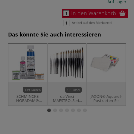
Auf Lager.
In den Warenkorb
Artikel auf den Merkzettel
Das könnte Sie auch interessieren
139 Farben
19 Pinsel
SCHMINCKE
da Vinci
JAXON® Aquarell-
HORADAM®
MAESTRO, Serie
Postkarten-Set
Künstler-
35, rund,
Aquarellfarben
extraspitz
Aquarellpinsel