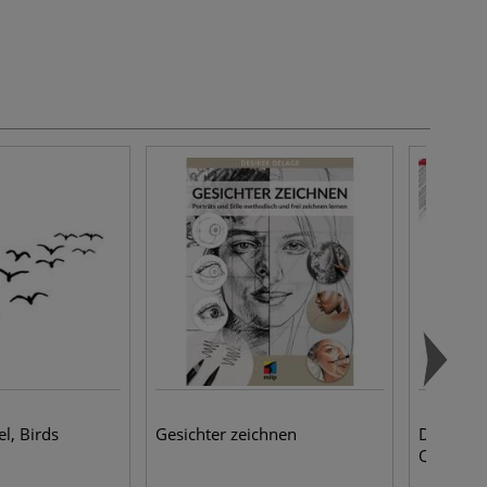
l, Birds
Gesichter zeichnen
Die Kuns
Quick-St