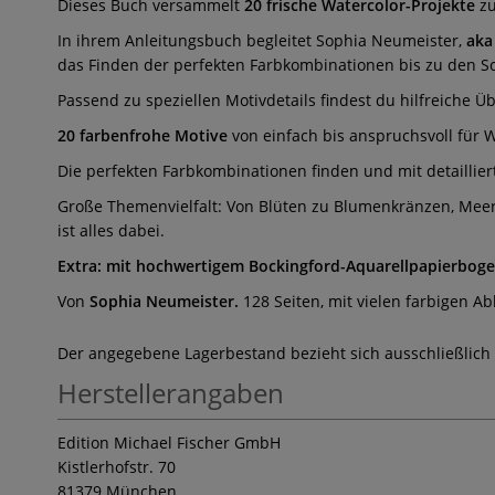
Dieses Buch versammelt
20 frische Watercolor-Projekte
zu
In ihrem Anleitungsbuch begleitet Sophia Neumeister,
aka
das Finden der perfekten Farbkombinationen bis zu den Schr
Passend zu speziellen Motivdetails findest du hilfreiche Üb
20 farbenfrohe Motive
von einfach bis anspruchsvoll für 
Die perfekten Farbkombinationen finden und mit detaillie
Große Themenvielfalt: Von Blüten zu Blumenkränzen, Meer
ist alles dabei.
Extra: mit hochwertigem Bockingford-Aquarellpapierboge
Von
Sophia Neumeister.
128 Seiten, mit vielen farbigen A
Der angegebene Lagerbestand bezieht sich ausschließlich
Herstellerangaben
Edition Michael Fischer GmbH
Kistlerhofstr. 70
81379 München