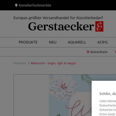
Künstlerfachmärkte
Europas größter Versandhandel für Künstlerbedarf
PRODUKTE
NEU
AQUARELL
ACRYL
Gutschein
Startseite
Watercolor - bright, light & happy!
Schön, da
Liebe Gerst
Einkaufserl
Sicherheit h
Ihrem Gerät