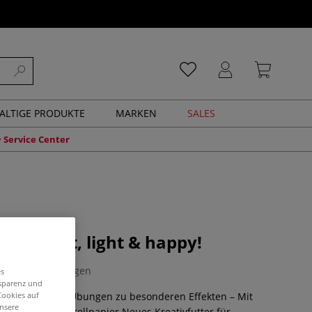
ALTIGE PRODUKTE
MARKEN
SALES
Service Center
r - bright, light & happy!
0 Bewertungen
es
nsparenz und
Cookies auf
tep-Motive mit Übungen zu besonderen Effekten – Mit
unsere
kingford-Aquarellpapier.Neues Kreativfutter für