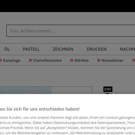
ÖL
PASTELL
ZEICHNEN
DRUCKEN
NACHH
Kataloge
Clairefontaine
Märkte
Newsletter
Watercolo
ss Sie sich für uns entschieden haben!
aecker Kunden, uns und unseren Partnern liegt viel daran, Ihnen ein rundum gelungen
ebnis zu ermöglichen. Dabei haben Datenschutzgrundsätze wie Datensparsamkeit, Tra
öchste Priorität. Wenn Sie auf „Akzeptieren“ klicken, stimmen Sie der Speicherung von 
20 farbenfrohe S
 zu, um die Websitenavigation zu verbessern, die Websitenutzung zu analysieren und 
hochwertigem Boc