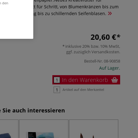
in den
 20 Motive Schritt für Schritt, von Blumenkränzen bis zum
m Schmetterling bis zu schillernden Seifenblasen.
20,60 €
inklusive 20% bzw. 10% MwSt,
ggf. zuzüglich
Versandkosten
.
Bestell-Nr.
08-90858
Auf Lager.
In den Warenkorb
Artikel auf den Merkzettel
 Sie auch interessieren