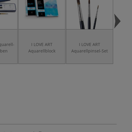
quarell-
I LOVE ART
I LOVE ART
I LOVE 
rben
Aquarellblock
Aquarellpinsel-Set
Set,