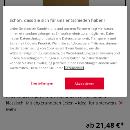
Schön, dass Sie sich für uns entschieden haben!
Liebe Gerstaecker Kunden, uns und unseren Partnern liegt viel daran,
Ihnen ein rundum gelungenes Einkaufserlebnis zu ermöglichen. Dabei
haben Datenschutzgrundsätze wie Datensparsamkeit, Transparenz und
Sicherheit höchste Priorität. Wenn Sie auf „Akzeptieren“ klicken, stimmen
Sie der Speicherung von Cookies auf Ihrem Gerät zu, um die
Websitenavigation zu verbessern, die Websitenutzung zu analysieren und
unsere Marketingbemühungen zu unterstützen. Selbstverständlich
können Sie Ihre Einwilligung jederzeit in den Einstellungen ändern oder
Zeichenbrett mit Griff und 2
wiederrufen. Diese finden Sie unter
Datenschutz
Klemmen
Einstellungen
Akzeptieren
0 Bewertungen
Zeichenbrett mit Griff & 2 Klemmen. Leicht, stabil &
klassisch. Mit abgerundeten Ecken – ideal für unterwegs.
Mehr
ab
21,48 €