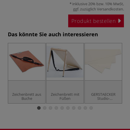
inklusive 20% bzw. 10% MwSt,
ggf. zuzüglich
Versandkosten
.
Produkt bestellen
Das könnte Sie auch interessieren
Zeichenbrett aus
Zeichenbrett mit
GERSTAECKER
G
Buche
Füßen
Studio-
Zeichenkarton
Grafica