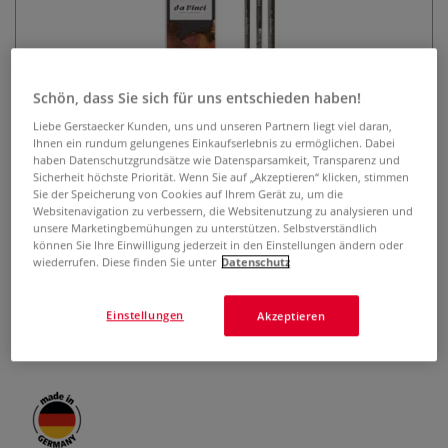
Schön, dass Sie sich für uns entschieden haben!
Liebe Gerstaecker Kunden, uns und unseren Partnern liegt viel daran,
Ihnen ein rundum gelungenes Einkaufserlebnis zu ermöglichen. Dabei
haben Datenschutzgrundsätze wie Datensparsamkeit, Transparenz und
da Vinci COLINEO Öl- und
Sicherheit höchste Priorität. Wenn Sie auf „Akzeptieren“ klicken, stimmen
Acrylmalpinsel-Set, Serie 4037
Sie der Speicherung von Cookies auf Ihrem Gerät zu, um die
Websitenavigation zu verbessern, die Websitenutzung zu analysieren und
unsere Marketingbemühungen zu unterstützen. Selbstverständlich
0 Bewertungen
können Sie Ihre Einwilligung jederzeit in den Einstellungen ändern oder
wiederrufen. Diese finden Sie unter
Datenschutz
Das da Vinci COLINEO Öl- und Acrylmalpinsel-Set, Serie
4037 enthält 3 Pinsel in verschiedenen Formen.
Einstellungen
Akzeptieren
Synthetikfasern, Kolinsky-Rotmarderimitation, langer Stiel
aus Hi-tech Multicolor Schichtholz.
Mehr