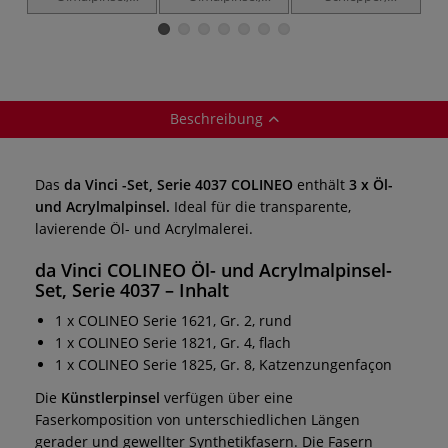
Katzenzungenfaçon,
schräg, Serie 1827
mittellang und
Serie 1825
spitz gebunden,
Serie 1221
Beschreibung
Das
da Vinci -Set, Serie 4037 COLINEO
enthält
3 x Öl-
und Acrylmalpinsel.
Ideal für die transparente,
lavierende Öl- und Acrylmalerei.
da Vinci COLINEO Öl- und Acrylmalpinsel-
Set, Serie 4037
– Inhalt
1 x COLINEO Serie 1621, Gr. 2, rund
1 x COLINEO Serie 1821, Gr. 4, flach
1 x COLINEO Serie 1825, Gr. 8, Katzenzungenfaçon
Die
Künstlerpinsel
verfügen über eine
Faserkomposition von unterschiedlichen Längen
gerader und gewellter Synthetikfasern. Die Fasern