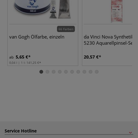
66 Farben
van Gogh Ölfarbe, einzeln
da Vinci Nova Synthetik, 
5230 Aquarellpinsel-Set
5,65 €
20,57 €
ab
0,04 l | 1 l:
141,25 €
Service Hotline