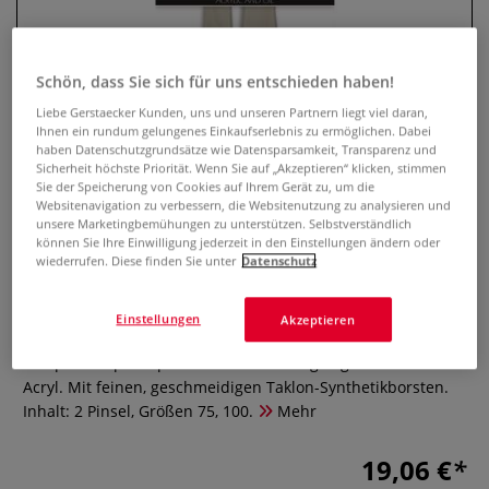
Schön, dass Sie sich für uns entschieden haben!
Liebe Gerstaecker Kunden, uns und unseren Partnern liegt viel daran,
Ihnen ein rundum gelungenes Einkaufserlebnis zu ermöglichen. Dabei
haben Datenschutzgrundsätze wie Datensparsamkeit, Transparenz und
Sicherheit höchste Priorität. Wenn Sie auf „Akzeptieren“ klicken, stimmen
Sie der Speicherung von Cookies auf Ihrem Gerät zu, um die
Websitenavigation zu verbessern, die Websitenutzung zu analysieren und
unsere Marketingbemühungen zu unterstützen. Selbstverständlich
pébéo Spalterpinsel 2er-Set,
können Sie Ihre Einwilligung jederzeit in den Einstellungen ändern oder
wiederrufen. Diese finden Sie unter
Datenschutz
goldene Taklon-Synthetikfasern
Einstellungen
Akzeptieren
0 Bewertungen
Das pébéo Spalterpinsel-Set 2 ist ideal geeignet für Öl und
Acryl. Mit feinen, geschmeidigen Taklon-Synthetikborsten.
Inhalt: 2 Pinsel, Größen 75, 100.
Mehr
19,06 €