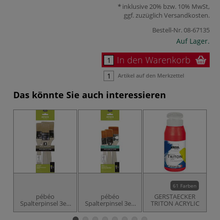
inklusive 20% bzw. 10% MwSt,
ggf. zuzüglich
Versandkosten
.
Bestell-Nr.
08-67135
Auf Lager.
In den Warenkorb
Artikel auf den Merkzettel
Das könnte Sie auch interessieren
61 Farben
pébéo
pébéo
GERSTAECKER
Spalterpinsel 3er-
Spalterpinsel 3er-
TRITON ACRYLIC
Set, weiße
Set, goldene
Synthetikborsten
Taklon-