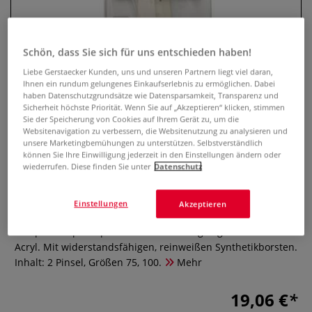
Schön, dass Sie sich für uns entschieden haben!
Liebe Gerstaecker Kunden, uns und unseren Partnern liegt viel daran,
Ihnen ein rundum gelungenes Einkaufserlebnis zu ermöglichen. Dabei
haben Datenschutzgrundsätze wie Datensparsamkeit, Transparenz und
Sicherheit höchste Priorität. Wenn Sie auf „Akzeptieren“ klicken, stimmen
Sie der Speicherung von Cookies auf Ihrem Gerät zu, um die
Websitenavigation zu verbessern, die Websitenutzung zu analysieren und
unsere Marketingbemühungen zu unterstützen. Selbstverständlich
pébéo Spalterpinsel 2er-Set,
können Sie Ihre Einwilligung jederzeit in den Einstellungen ändern oder
wiederrufen. Diese finden Sie unter
Datenschutz
weiße Synthetikborsten
Einstellungen
Akzeptieren
0 Bewertungen
Das pébéo Spalterpinsel-Set 2 ist ideal geeignet für Öl und
Acryl. Mit widerstandsfähigen, reinweißen Synthetikborsten.
Inhalt: 2 Pinsel, Größen 75, 100.
Mehr
19,06 €