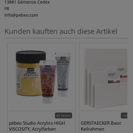
13881 Gémenos Cedex
FR
info
@pebeo.com
Kunden kauften auch diese Artikel
63 Farben
164 Va
pébéo Studio Acrylics HIGH
GERSTAECKER Basic
VISCOSITY, Acrylfarben
Keilrahmen