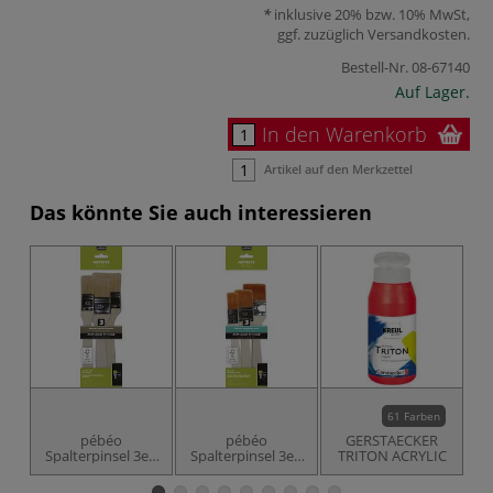
inklusive 20% bzw. 10% MwSt,
ggf. zuzüglich
Versandkosten
.
Bestell-Nr.
08-67140
Auf Lager.
In den Warenkorb
Artikel auf den Merkzettel
Das könnte Sie auch interessieren
61 Farben
pébéo
pébéo
GERSTAECKER
Spalterpinsel 3er-
Spalterpinsel 3er-
TRITON ACRYLIC
Set, weiße
Set, goldene
Synthetikborsten
Taklon-