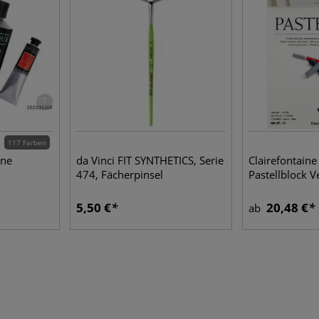
117 Farben
ine
da Vinci FIT SYNTHETICS, Serie
Clairefontai
474, Fächerpinsel
Pastellblock V
5,50 €
20,48 €
ab