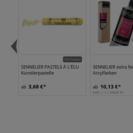
525 Farben
SENNELIER PASTELS À L'ÉCU
SENNELIER extra fe
Künstlerpastelle
Acrylfarben
3,68 €
10,13 €
ab
ab
0,06 l | 1 l:
168,83 €