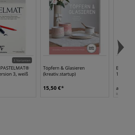
3 Varianten
ne PASTELMAT®
Töpfern & Glasieren
BOTZ Ste
ersion 3, weiß
(kreativ.startup)
1280 °C
15,50 €
6,67
ab
0,20 l | 1 l:
3