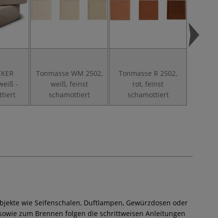
CKER
Tonmasse WM 2502,
Tonmasse R 2502,
Tonma
eiß -
weiß, feinst
rot, feinst
we
tiert
schamottiert
schamottiert
sch
Objekte wie Seifenschalen, Duftlampen, Gewürzdosen oder
 sowie zum Brennen folgen die schrittweisen Anleitungen