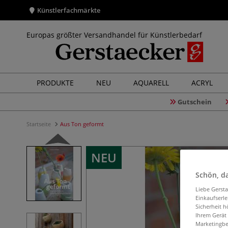
Künstlerfachmärkte
Europas größter Versandhandel für Künstlerbedarf
PRODUKTE
NEU
AQUARELL
ACRYL
Gutschein
Startseite
Aus Ton geformt
NEU
Schön, da
Liebe Gerst
Einkaufserl
Sicherheit h
Ihrem Gerät
Marketingbe