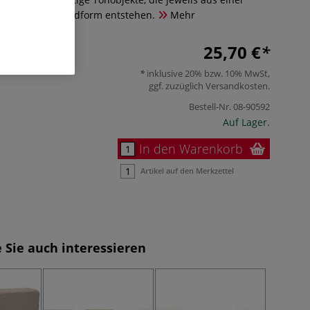
eisförmigen Grundform entstehen.
Mehr
25,70 €
inklusive 20% bzw. 10% MwSt,
ggf. zuzüglich
Versandkosten
.
Bestell-Nr.
08-90592
Auf Lager.
In den Warenkorb
Artikel auf den Merkzettel
 Sie auch interessieren