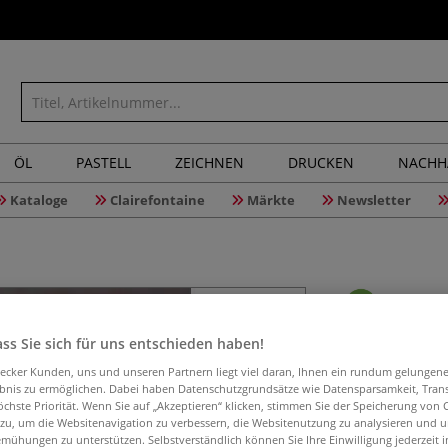
ÖL
PASTELL
ZEICHNEN
DRUCKEN
NACHH
Kataloge
Clairefontaine
Märkte
Newsletter
Aus Ton 
ss Sie sich für uns entschieden haben!
aecker Kunden, uns und unseren Partnern liegt viel daran, Ihnen ein rundum gelungen
ebnis zu ermöglichen. Dabei haben Datenschutzgrundsätze wie Datensparsamkeit, Tra
öchste Priorität. Wenn Sie auf „Akzeptieren“ klicken, stimmen Sie der Speicherung von 
 zu, um die Websitenavigation zu verbessern, die Websitenutzung zu analysieren und 
Ein perfekter Ei
mühungen zu unterstützen. Selbstverständlich können Sie Ihre Einwilligung jederzeit 
Werkzeugen. Über