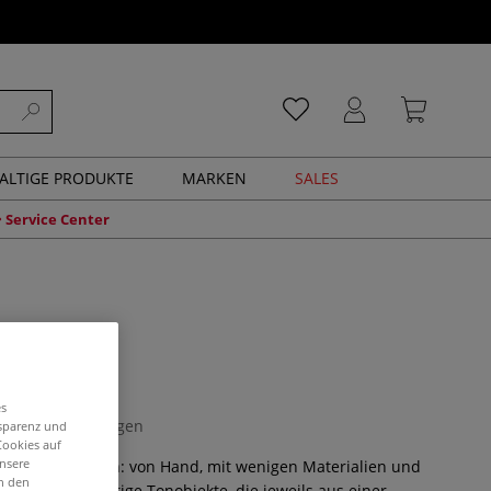
ALTIGE PRODUKTE
MARKEN
SALES
Service Center
geformt
es
0 Bewertungen
nsparenz und
Cookies auf
unsere
nstieg ins Töpfern: von Hand, mit wenigen Materialien und
in den
 40 kleinformatige Tonobjekte, die jeweils aus einer