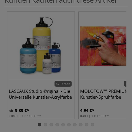
57 Farben
190 
LASCAUX Studio ©riginal - Die
MOLOTOW™ PREMIUM
Universelle Künstler-Acrylfarbe
Künstler-Sprühfarbe
9,89 €
4,94 €
ab
0,085 l | 1 l:
116,35 €
0,40 l | 1 l:
12,35 €