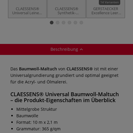
14 Varianten
CLAESSENS®
CLAESSENS®
GERSTAECKER
Universal Leinen-
Synthetik-
Excellence Leere
Maltuch
Maltuch 101
Keilrahmen
K
Beschreibung
Das
Baumwoll-Maltuch
von
CLAESSENS®
ist mit einer
Universalgrundierung grundiert und optimal geeignet
für die Acryl- und Ölmalerei.
CLAESSENS® Universal Baumwoll-Maltuch
– die Produkt-Eigenschaften im Überblick
Mittelgrobe Struktur
Baumwolle
Format: 10 m x 2,1 m
Grammatur: 365 g/qm