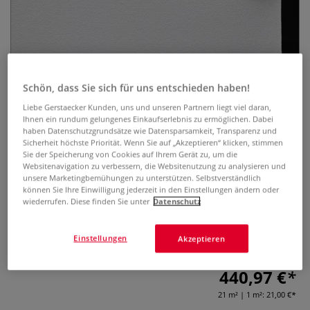
Schön, dass Sie sich für uns entschieden haben!
Liebe Gerstaecker Kunden, uns und unseren Partnern liegt viel daran,
CLAESSENS® Universal Baumwoll-
Ihnen ein rundum gelungenes Einkaufserlebnis zu ermöglichen. Dabei
haben Datenschutzgrundsätze wie Datensparsamkeit, Transparenz und
Maltuch 12TS
Sicherheit höchste Priorität. Wenn Sie auf „Akzeptieren“ klicken, stimmen
Sie der Speicherung von Cookies auf Ihrem Gerät zu, um die
Websitenavigation zu verbessern, die Websitenutzung zu analysieren und
0 Bewertungen
unsere Marketingbemühungen zu unterstützen. Selbstverständlich
können Sie Ihre Einwilligung jederzeit in den Einstellungen ändern oder
Das CLAESSENS® Universal Baumwoll-Maltuch ist
wiederrufen. Diese finden Sie unter
Datenschutz
hervorragend geeignet für die Acryl- und Ölmalerei.
Leinengewebe, mittelgrobe Struktur, Format: 10 m x 2,1 m.
Einstellungen
Akzeptieren
Grammatur: 365 g/qm.
Mehr
440,97 €
21 m² | 1 m²:
21,00 €