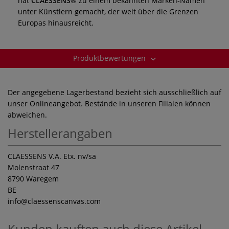
hat
CLAESSENS®
zu einem bekannten Marken-Namen
unter Künstlern gemacht, der weit über die Grenzen
Europas hinausreicht.
Produktbewertungen
Der angegebene Lagerbestand bezieht sich ausschließlich auf
unser Onlineangebot. Bestände in unseren Filialen können
abweichen.
Herstellerangaben
CLAESSENS V.A. Etx. nv/sa
Molenstraat 47
8790 Waregem
BE
info
@claessenscanvas.com
Kunden kauften auch diese Artikel