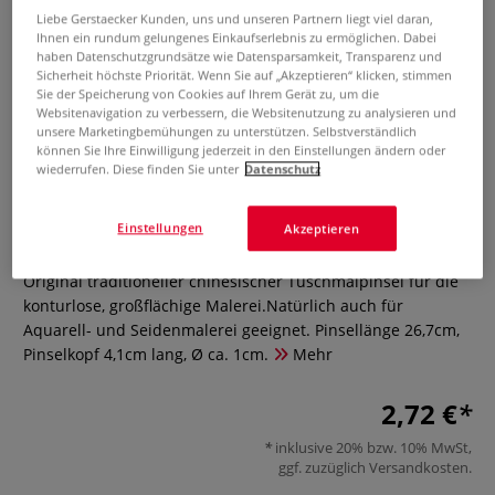
Liebe Gerstaecker Kunden, uns und unseren Partnern liegt viel daran,
Ihnen ein rundum gelungenes Einkaufserlebnis zu ermöglichen. Dabei
haben Datenschutzgrundsätze wie Datensparsamkeit, Transparenz und
Sicherheit höchste Priorität. Wenn Sie auf „Akzeptieren“ klicken, stimmen
Sie der Speicherung von Cookies auf Ihrem Gerät zu, um die
Websitenavigation zu verbessern, die Websitenutzung zu analysieren und
unsere Marketingbemühungen zu unterstützen. Selbstverständlich
können Sie Ihre Einwilligung jederzeit in den Einstellungen ändern oder
wiederrufen. Diese finden Sie unter
Datenschutz
Chinesischer Tuschmal-Pinsel
Einstellungen
Akzeptieren
0 Bewertungen
Original traditioneller chinesischer Tuschmalpinsel für die
konturlose, großflächige Malerei.Natürlich auch für
Aquarell- und Seidenmalerei geeignet. Pinsellänge 26,7cm,
Pinselkopf 4,1cm lang, Ø ca. 1cm.
Mehr
2,72 €
inklusive 20% bzw. 10% MwSt,
ggf. zuzüglich
Versandkosten
.