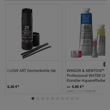
115 
I LOVE ART Zeichenkohle Set
WINSOR & NEWTON™
Professional WATER CO
Künstler-Aquarellfarbe, e
6,20 €
5,85 €
ab
0,005 l | 1 l:
1.170,00 €