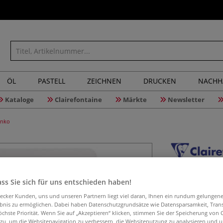
ÖL
PASTELL
ZEICHNEN
DRUCKEN
NACHH
Kataloge
Clairefontaine
Märkte
Newsletter
anko
Clairefon
ss Sie sich für uns entschieden haben!
POLYPRO 
aecker Kunden, uns und unseren Partnern liegt viel daran, Ihnen ein rundum gelungen
ebnis zu ermöglichen. Dabei haben Datenschutzgrundsätze wie Datensparsamkeit, Tra
öchste Priorität. Wenn Sie auf „Akzeptieren“ klicken, stimmen Sie der Speicherung von 
 zu, um die Websitenavigation zu verbessern, die Websitenutzung zu analysieren und 