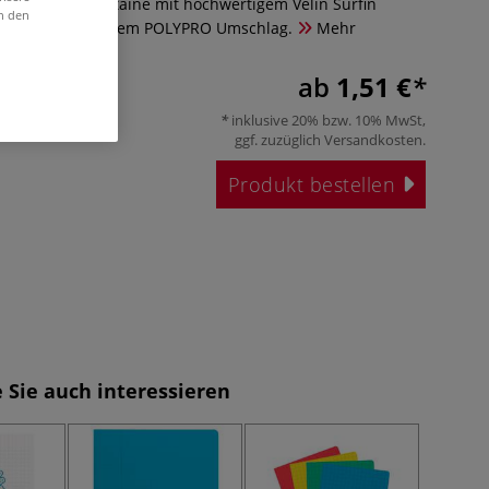
ft von Clairefontaine mit hochwertigem Vélin Surfin
in den
stem, wasserfestem POLYPRO Umschlag.
Mehr
ab
1,51 €
inklusive 20% bzw. 10% MwSt,
ggf. zuzüglich
Versandkosten
.
Produkt bestellen
 Sie auch interessieren