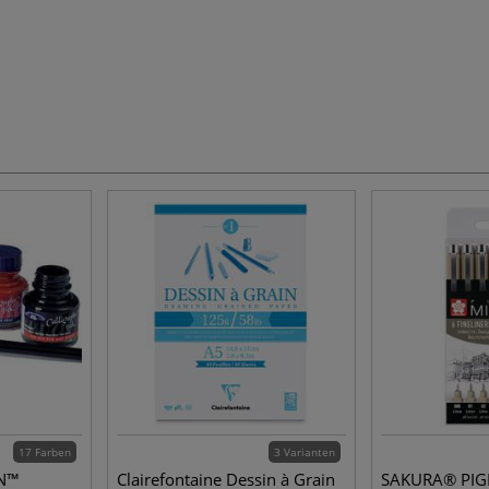
17 Farben
3 Varianten
N™
Clairefontaine Dessin à Grain
SAKURA® PI