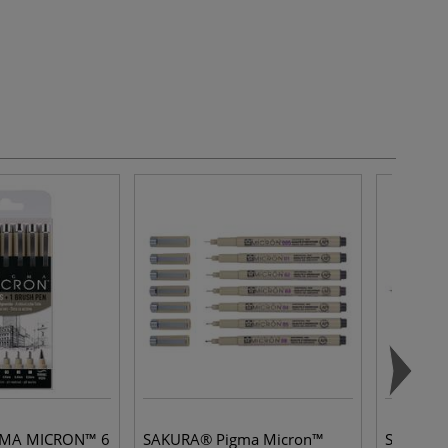
GMA MICRON™ 6
SAKURA® Pigma Micron™
SAKURA®