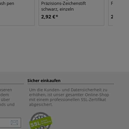
ush pen
Präzisions-Zeichenstift
Fineline
schwarz, einzeln
2,92 €
2,92 €
Sicher einkaufen
unseren
Um die Kunden- und Datensicherheit zu
f dem
erhöhen, ist unser gesamter Online-Shop
 über
mit einem professionellen SSL-Zertifikat
ends und
abgesichert.