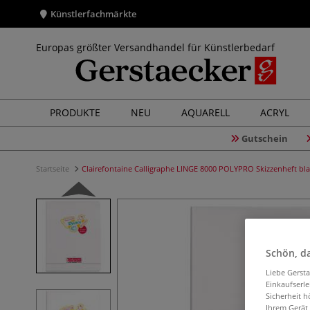
Künstlerfachmärkte
Europas größter Versandhandel für Künstlerbedarf
PRODUKTE
NEU
AQUARELL
ACRYL
Gutschein
Startseite
Clairefontaine Calligraphe LINGE 8000 POLYPRO Skizzenheft bl
Schön, da
Liebe Gerst
Einkaufserl
Sicherheit h
Ihrem Gerät