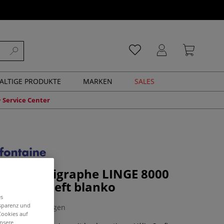
ALTIGE PRODUKTE
MARKEN
SALES
Service Center
taine Calligraphe LINGE 8000
Skizzenheft blanko
es
nsparenz und
0 Bewertungen
Cookies auf
unsere