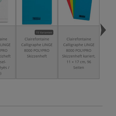
15 Varianten
taine
Clairefontaine
Clairefontaine
Claire
 LINGE
Calligraphe LINGE
Calligraphe LINGE
Bog
YPRO
8000 POLYPRO
8000 POLYPRO
tizheft
Skizzenheft
Skizzenheft kariert,
sel-
11 × 17 cm, 96
éyès /
Seiten
)