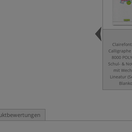
Clairefon
Calligraphe
8000 POL
Schul- & No
mit Wech
Lineatur (S
Blanko
uktbewertungen