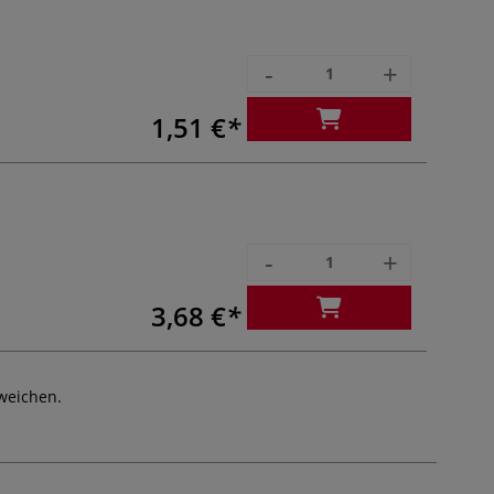
-
+
1,51 €
-
+
3,68 €
weichen.