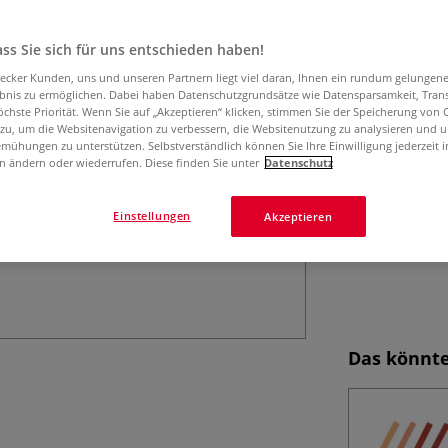
Conté à Paris™ C
Lichtbeständigkei
Farbtönen. Packu
ss Sie sich für uns entschieden haben!
aecker Kunden, uns und unseren Partnern liegt viel daran, Ihnen ein rundum gelungen
ebnis zu ermöglichen. Dabei haben Datenschutzgrundsätze wie Datensparsamkeit, Tra
öchste Priorität. Wenn Sie auf „Akzeptieren“ klicken, stimmen Sie der Speicherung von 
 zu, um die Websitenavigation zu verbessern, die Websitenutzung zu analysieren und 
mühungen zu unterstützen. Selbstverständlich können Sie Ihre Einwilligung jederzeit 
n ändern oder wiederrufen. Diese finden Sie unter
Datenschutz
Einstellungen
Akzeptieren
Das könnte