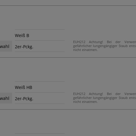
Weiß B
EUH212 Achtung! Bei der Verwe
gefährlicher lungengängiger Staub ent
wahl
2er-Pckg.
nicht einatmen.
Weiß HB
EUH212 Achtung! Bei der Verwe
gefährlicher lungengängiger Staub ent
wahl
2er-Pckg.
nicht einatmen.