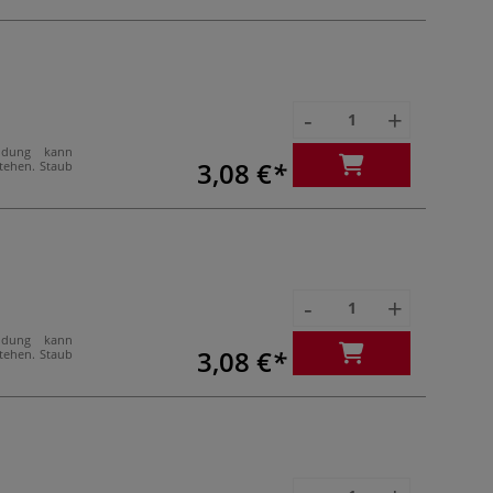
-
+
ndung kann
3,08 €
stehen. Staub
-
+
ndung kann
3,08 €
stehen. Staub