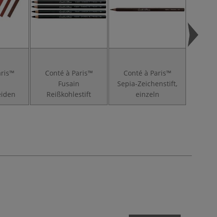
aris™
Conté à Paris™
Conté à Paris™
Cont
-
Fusain
Sepia-Zeichenstift,
Rötels
eiden
Reißkohlestift
einzeln