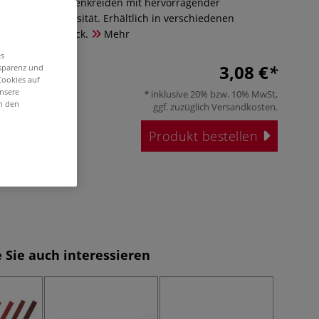
arrés sind Zeichenkreiden mit hervorragender
t und Farbintensität. Erhältlich in verschiedenen
ngsinhalt: 2 Stück.
Mehr
es
3,08 €
nsparenz und
Cookies auf
unsere
inklusive 20% bzw. 10% MwSt,
in den
ggf. zuzüglich
Versandkosten
.
Produkt bestellen
 Sie auch interessieren