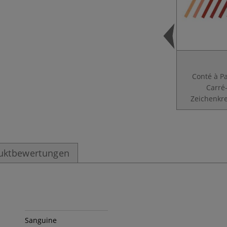
Conté à P
Carré
Zeichenkr
uktbewertungen
Sanguine