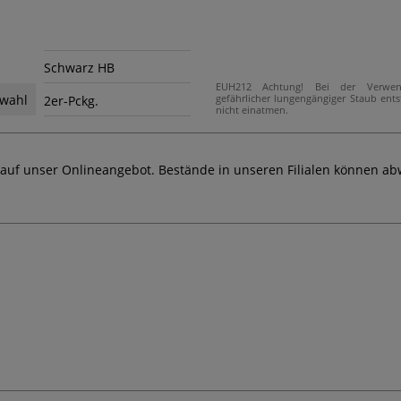
Schwarz HB
EUH212 Achtung! Bei der Verwe
gefährlicher lungengängiger Staub ent
wahl
2er-Pckg.
nicht einatmen.
 auf unser Onlineangebot. Bestände in unseren Filialen können ab