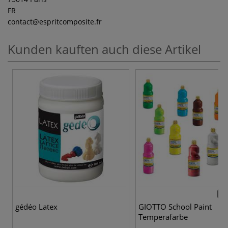
FR
contact
@espritcomposite.fr
Kunden kauften auch diese Artikel
12 
gédéo Latex
GIOTTO School Paint
Temperafarbe