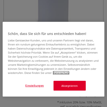
Schön, dass Sie sich für uns entschieden haben!
ESPRIT COMPOSITE Latex
Liebe Gerstaecker Kunden, uns und unseren Partnern liegt viel daran,
Ihnen ein rundum gelungenes Einkaufserlebnis zu ermöglichen. Dabei
haben Datenschutzgrundsätze wie Datensparsamkeit, Transparenz und
0 Bewertungen
Sicherheit höchste Priorität. Wenn Sie auf „Akzeptieren“ klicken, stimmen
Sie der Speicherung von Cookies auf Ihrem Gerät zu, um die
Vorvulkanisierter Flüssig-Latex zum Abformen, Formenbau,
Websitenavigation zu verbessern, die Websitenutzung zu analysieren und
unsere Marketingbemühungen zu unterstützen. Selbstverständlich
Textilbeschichtung uvm. ESPRIT COMPOSITE Latex lässt sich
können Sie Ihre Einwilligung jederzeit in den Einstellungen ändern oder
vielseitig verarbeiten und kann nach Belieben eingefärbt
wiederrufen. Diese finden Sie unter
Datenschutz
werden.
Mehr
Einstellungen
Akzeptieren
ab
9,68 €
0,50 l | 1 l:
19,36 €
inklusive 20% bzw. 10% MwSt,
ggf. zuzüglich
Versandkosten
.