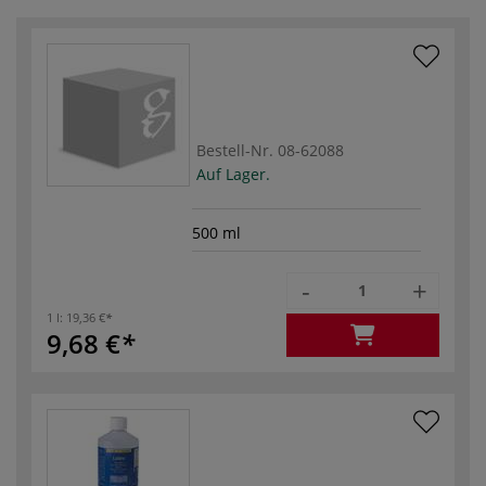
Bestell-Nr.
08-62088
Auf Lager.
500 ml
-
+
1 l:
19,36 €
9,68 €