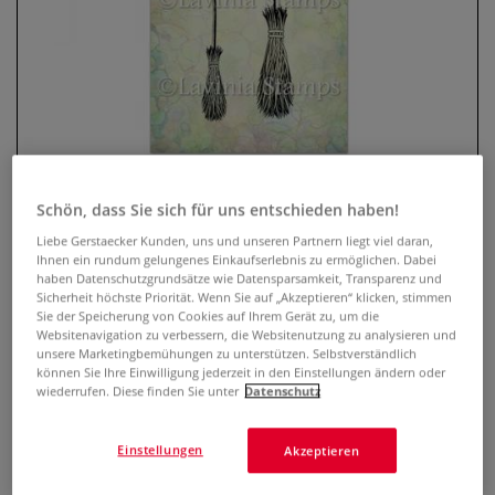
Schön, dass Sie sich für uns entschieden haben!
Liebe Gerstaecker Kunden, uns und unseren Partnern liegt viel daran,
Lavinia Stempel, Broomsticks
Ihnen ein rundum gelungenes Einkaufserlebnis zu ermöglichen. Dabei
haben Datenschutzgrundsätze wie Datensparsamkeit, Transparenz und
0 Bewertungen
Sicherheit höchste Priorität. Wenn Sie auf „Akzeptieren“ klicken, stimmen
Sie der Speicherung von Cookies auf Ihrem Gerät zu, um die
Websitenavigation zu verbessern, die Websitenutzung zu analysieren und
Der transparente Lavinia Stempel ist optimal geeignet, um
unsere Marketingbemühungen zu unterstützen. Selbstverständlich
mit Hilfe eines Acryl-Stempelblocks zauberhafte Karten,
können Sie Ihre Einwilligung jederzeit in den Einstellungen ändern oder
Einladungen, Scrapbooks u.v.m. zu gestalten. Selbsthaftend
wiederrufen. Diese finden Sie unter
Datenschutz
und wiederverwendbar.
Mehr
Einstellungen
Akzeptieren
9,50 €