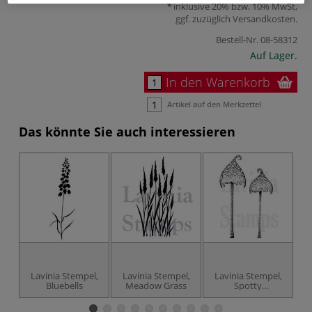
inklusive 20% bzw. 10% MwSt,
ggf. zuzüglich
Versandkosten
.
Bestell-Nr.
08-58312
Auf Lager.
In den Warenkorb
Artikel auf den Merkzettel
Das könnte Sie auch interessieren
Lavinia Stempel,
Lavinia Stempel,
Lavinia Stempel,
L
Bluebells
Meadow Grass
Spotty
Toadstoole