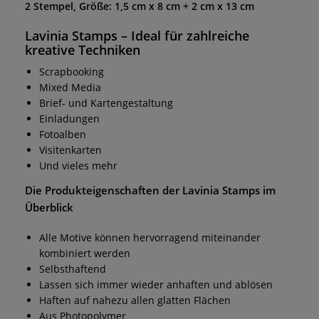
2
Stempel, Größe: 1,5 cm x 8 cm + 2 cm x 13 cm
Lavinia Stamps
– Ideal für zahlreiche
kreative Techniken
Scrapbooking
Mixed Media
Brief- und Kartengestaltung
Einladungen
Fotoalben
Visitenkarten
Und vieles mehr
Die Produkteigenschaften der
Lavinia Stamps
im
Überblick
Alle Motive können hervorragend miteinander
kombiniert werden
Selbsthaftend
Lassen sich immer wieder anhaften und ablösen
Haften auf nahezu allen glatten Flächen
Aus Photopolymer