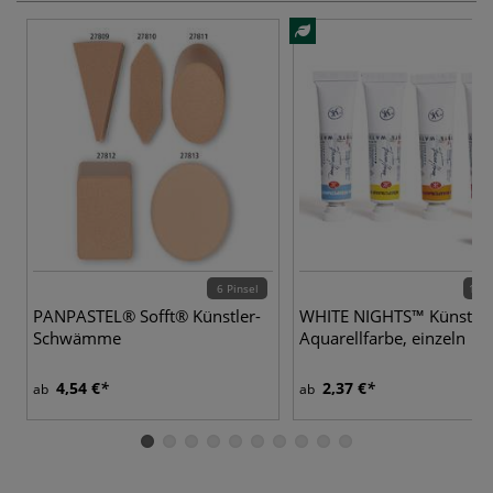
6 Pinsel
131 
PANPASTEL® Sofft® Künstler-
WHITE NIGHTS™ Künstler
Schwämme
Aquarellfarbe, einzeln
4,54 €
2,37 €
ab
ab