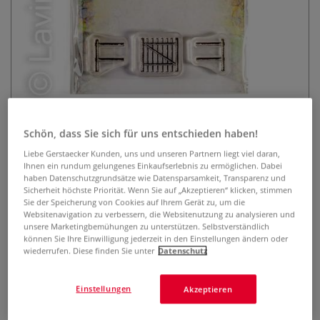
Lavinia Stempel, Gate and Fence
Schön, dass Sie sich für uns entschieden haben!
Liebe Gerstaecker Kunden, uns und unseren Partnern liegt viel daran,
0 Bewertungen
Ihnen ein rundum gelungenes Einkaufserlebnis zu ermöglichen. Dabei
haben Datenschutzgrundsätze wie Datensparsamkeit, Transparenz und
Der transparente Lavinia Stempel ist optimal geeignet, um
Sicherheit höchste Priorität. Wenn Sie auf „Akzeptieren“ klicken, stimmen
mit Hilfe eines Acryl-Stempelblocks zauberhafte Karten,
Sie der Speicherung von Cookies auf Ihrem Gerät zu, um die
Einladungen, Scrapbooks u.v.m. zu gestalten. Selbsthaftend
Websitenavigation zu verbessern, die Websitenutzung zu analysieren und
unsere Marketingbemühungen zu unterstützen. Selbstverständlich
und wiederverwendbar.
Mehr
können Sie Ihre Einwilligung jederzeit in den Einstellungen ändern oder
wiederrufen. Diese finden Sie unter
Datenschutz
7,31 €
inklusive 20% bzw. 10% MwSt,
Einstellungen
Akzeptieren
ggf. zuzüglich
Versandkosten
.