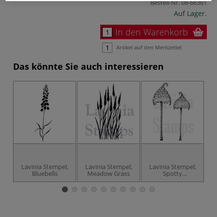
Bestell-Nr.
08-66361
Auf Lager.
In den Warenkorb
Artikel auf den Merkzettel
Das könnte Sie auch interessieren
Lavinia Stempel,
Lavinia Stempel,
Lavinia Stempel,
L
Bluebells
Meadow Grass
Spotty
Toadstoole