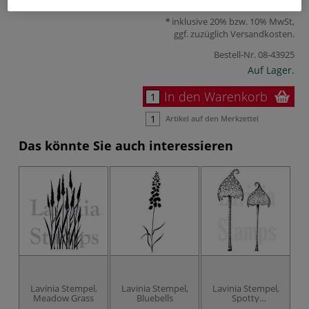
9,88 €
inklusive 20% bzw. 10% MwSt,
ggf. zuzüglich
Versandkosten
.
Bestell-Nr.
08-43925
Auf Lager.
In den Warenkorb
Artikel auf den Merkzettel
Das könnte Sie auch interessieren
Lavinia Stempel,
Lavinia Stempel,
Lavinia Stempel,
L
Meadow Grass
Bluebells
Spotty
Toadstoole