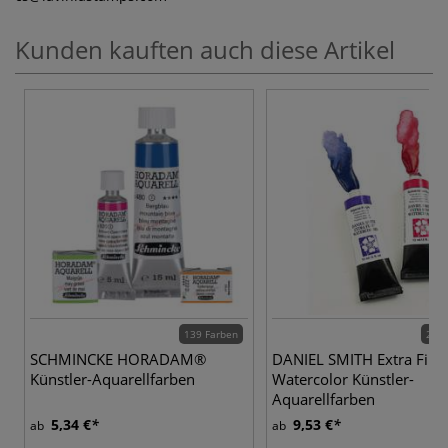
Kunden kauften auch diese Artikel
139 Farben
272 
SCHMINCKE HORADAM®
DANIEL SMITH Extra Fine
Künstler-Aquarellfarben
Watercolor Künstler-
Aquarellfarben
5,34 €
9,53 €
ab
ab