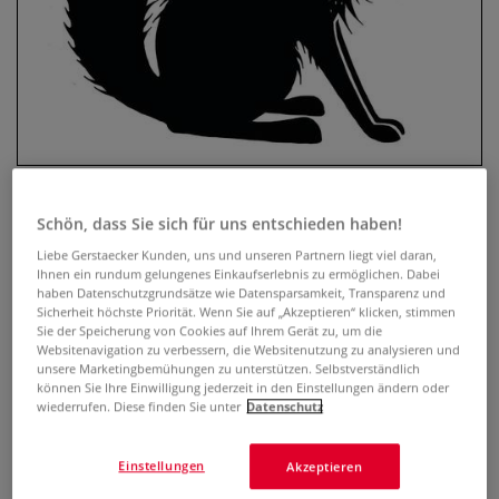
Schön, dass Sie sich für uns entschieden haben!
Lavinia Stempel, Fox 1 (Kernal)
Liebe Gerstaecker Kunden, uns und unseren Partnern liegt viel daran,
Ihnen ein rundum gelungenes Einkaufserlebnis zu ermöglichen. Dabei
haben Datenschutzgrundsätze wie Datensparsamkeit, Transparenz und
0 Bewertungen
Sicherheit höchste Priorität. Wenn Sie auf „Akzeptieren“ klicken, stimmen
Sie der Speicherung von Cookies auf Ihrem Gerät zu, um die
Der transparente Lavinia Stempel, Fox 1 (Kernal) ist optimal
Websitenavigation zu verbessern, die Websitenutzung zu analysieren und
geeignet, um mit Hilfe eines Acryl-Stempelblocks
unsere Marketingbemühungen zu unterstützen. Selbstverständlich
können Sie Ihre Einwilligung jederzeit in den Einstellungen ändern oder
zauberhafte Karten, Einladungen, Scrapbooks u.v.m. zu
wiederrufen. Diese finden Sie unter
Datenschutz
gestalten. Selbsthaftend und wiederverwendbar. 6 cm x 7
cm.
Mehr
Einstellungen
Akzeptieren