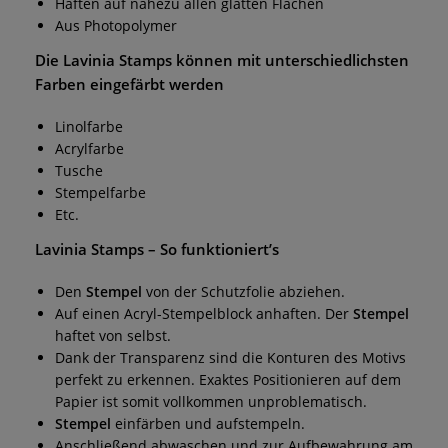
Haften auf nahezu allen glatten Flächen
Aus Photopolymer
Die
Lavinia Stamps
können mit unterschiedlichsten
Farben eingefärbt werden
Linolfarbe
Acrylfarbe
Tusche
Stempelfarbe
Etc.
Lavinia Stamps
– So funktioniert’s
Den
Stempel
von der Schutzfolie abziehen.
Auf einen Acryl-Stempelblock anhaften. Der
Stempel
haftet von selbst.
Dank der Transparenz sind die Konturen des Motivs
perfekt zu erkennen. Exaktes Positionieren auf dem
Papier ist somit vollkommen unproblematisch.
Stempel
einfärben und aufstempeln.
Anschließend abwaschen und zur Aufbewahrung am