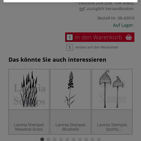
inklusive 20% bzw. 10% MwSt,
ggf. zuzüglich
Versandkosten
.
Bestell-Nr.
08-43916
Auf Lager.
In den Warenkorb
Artikel auf den Merkzettel
Das könnte Sie auch interessieren
Lavinia Stempel,
Lavinia Stempel,
Lavinia Stempel,
L
Meadow Grass
Bluebells
Spotty
Toadstoole