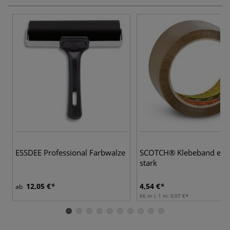
ESSDEE Professional Farbwalze
SCOTCH® Klebeband ext
stark
12,05 €
4,54 €
ab
66 m | 1 m:
0,07 €