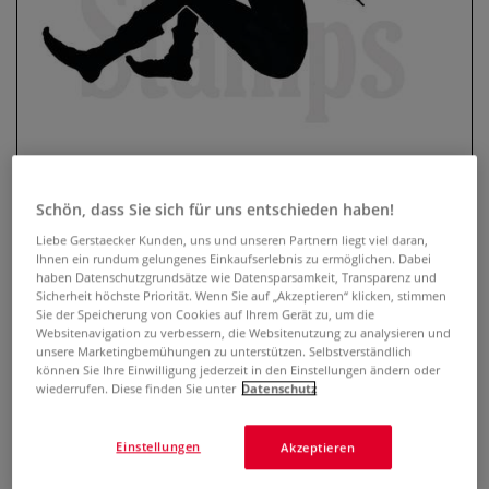
Schön, dass Sie sich für uns entschieden haben!
Lavinia Stempel, Sky
Liebe Gerstaecker Kunden, uns und unseren Partnern liegt viel daran,
Ihnen ein rundum gelungenes Einkaufserlebnis zu ermöglichen. Dabei
haben Datenschutzgrundsätze wie Datensparsamkeit, Transparenz und
0 Bewertungen
Sicherheit höchste Priorität. Wenn Sie auf „Akzeptieren“ klicken, stimmen
Sie der Speicherung von Cookies auf Ihrem Gerät zu, um die
Der transparente Lavinia Stempel, Sky ist optimal geeignet,
Websitenavigation zu verbessern, die Websitenutzung zu analysieren und
unsere Marketingbemühungen zu unterstützen. Selbstverständlich
um mit Hilfe eines Acryl-Stempelblocks zauberhafte Karten,
können Sie Ihre Einwilligung jederzeit in den Einstellungen ändern oder
Einladungen, Scrapbooks u.v.m. zu gestalten. Selbsthaftend
wiederrufen. Diese finden Sie unter
Datenschutz
und wiederverwendbar.
Mehr
Einstellungen
Akzeptieren
9,67 €