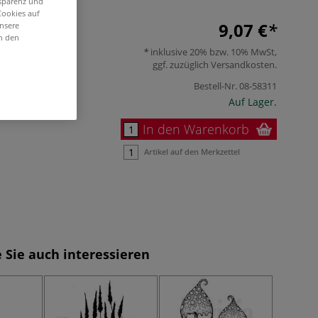
nsparenz und
Cookies auf
9,07 €
unsere
in den
inklusive 20% bzw. 10% MwSt,
ggf. zuzüglich
Versandkosten
.
Bestell-Nr.
08-58311
Auf Lager.
In den Warenkorb
Artikel auf den Merkzettel
 Sie auch interessieren