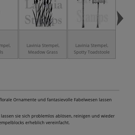
empel,
Lavinia Stempel,
Lavinia Stempel,
Lavin
ls
Meadow Grass
Spotty Toadstoole
Fair
florale Ornamente und fantasievolle Fabelwesen lassen
lassen sie sich problemlos ablösen, reinigen und wieder
mpelblocks erheblich vereinfacht.