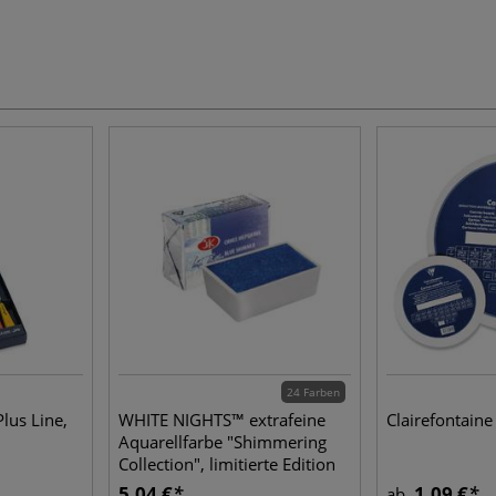
24 Farben
us Line,
WHITE NIGHTS™ extrafeine
Clairefontain
Aquarellfarbe "Shimmering
Collection", limitierte Edition
5,04 €
1,09 €
ab