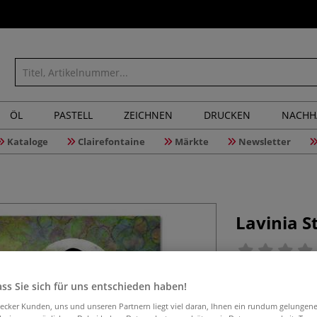
ÖL
PASTELL
ZEICHNEN
DRUCKEN
NACHH
Kataloge
Clairefontaine
Märkte
Newsletter
Lavinia S
Der transparente
ss Sie sich für uns entschieden haben!
Acryl-Stempelblo
aecker Kunden, uns und unseren Partnern liegt viel daran, Ihnen ein rundum gelungen
zu gestalten. Se