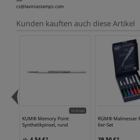
cs
@laviniastamps.com
Kunden kauften auch diese Artikel
16 Pinsel
KUM® Memory Point
RGM® Malmesser Pl
Synthetikpinsel, rund
6er-Set
4,54 €
29,50 €
ab