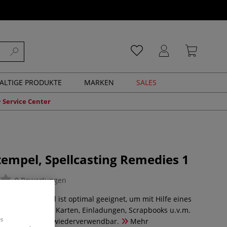
ALTIGE PRODUKTE
MARKEN
SALES
Service Center
tempel, Spellcasting Remedies 1
0 Bewertungen
 Lavinia Stempel ist optimal geeignet, um mit Hilfe eines
cks zauberhafte Karten, Einladungen, Scrapbooks u.v.m.
es
lbsthaftend und wiederverwendbar.
Mehr