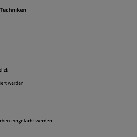
e Techniken
lick
iert werden
rben eingefärbt werden