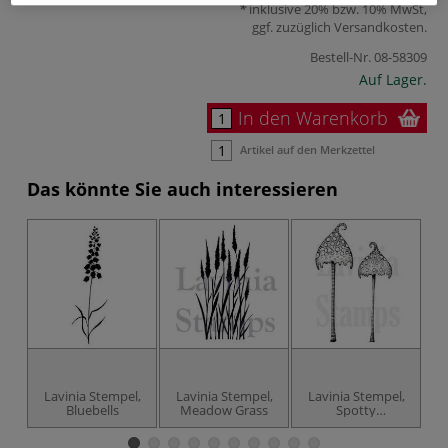
inklusive 20% bzw. 10% MwSt,
ggf. zuzüglich
Versandkosten
.
Bestell-Nr.
08-58309
Auf Lager.
In den Warenkorb
Artikel auf den Merkzettel
Das könnte Sie auch interessieren
Lavinia Stempel,
Lavinia Stempel,
Lavinia Stempel,
L
Bluebells
Meadow Grass
Spotty
Toadstoole