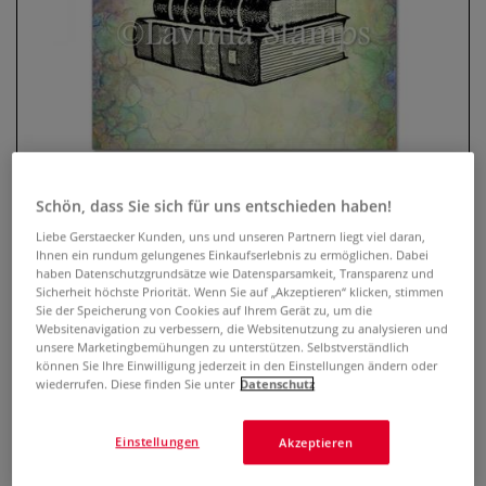
Schön, dass Sie sich für uns entschieden haben!
Liebe Gerstaecker Kunden, uns und unseren Partnern liegt viel daran,
Lavinia Stempel, Wizardry
Ihnen ein rundum gelungenes Einkaufserlebnis zu ermöglichen. Dabei
haben Datenschutzgrundsätze wie Datensparsamkeit, Transparenz und
0 Bewertungen
Sicherheit höchste Priorität. Wenn Sie auf „Akzeptieren“ klicken, stimmen
Sie der Speicherung von Cookies auf Ihrem Gerät zu, um die
Websitenavigation zu verbessern, die Websitenutzung zu analysieren und
Der transparente Lavinia Stempel ist optimal geeignet, um
unsere Marketingbemühungen zu unterstützen. Selbstverständlich
mit Hilfe eines Acryl-Stempelblocks zauberhafte Karten,
können Sie Ihre Einwilligung jederzeit in den Einstellungen ändern oder
Einladungen, Scrapbooks u.v.m. zu gestalten. Selbsthaftend
wiederrufen. Diese finden Sie unter
Datenschutz
und wiederverwendbar.
Mehr
Einstellungen
Akzeptieren
8,78 €