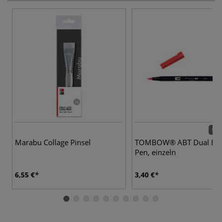
108 
Marabu Collage Pinsel
TOMBOW® ABT Dual Br
Pen, einzeln
6,55 €
3,40 €