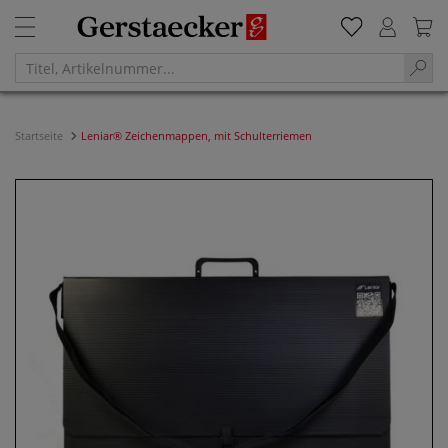
Startseite
Leniar® Zeichenmappen, mit Schulterriemen