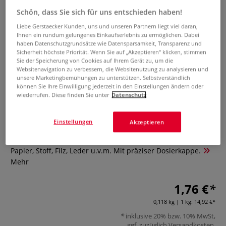
Schön, dass Sie sich für uns entschieden haben!
Liebe Gerstaecker Kunden, uns und unseren Partnern liegt viel daran,
Ihnen ein rundum gelungenes Einkaufserlebnis zu ermöglichen. Dabei
haben Datenschutzgrundsätze wie Datensparsamkeit, Transparenz und
Sicherheit höchste Priorität. Wenn Sie auf „Akzeptieren“ klicken, stimmen
Sie der Speicherung von Cookies auf Ihrem Gerät zu, um die
Websitenavigation zu verbessern, die Websitenutzung zu analysieren und
unsere Marketingbemühungen zu unterstützen. Selbstverständlich
MILAN® Transparentkleber
können Sie Ihre Einwilligung jederzeit in den Einstellungen ändern oder
wiederrufen. Diese finden Sie unter
Datenschutz
0 Bewertungen
Einstellungen
Akzeptieren
Transparenter, lösemittelfreier Flüssigkleber in 118 g-
Flasche. Sicher, schnelltrocknend & abwaschbar. Haftet auf
Papier, Stoff, Filz, Leder u.v.m. Mit präziser Dosierkappe.
Mehr
1,76 €
0,118 kg | 1 kg:
14,92 €
inklusive 20% bzw. 10% MwSt,
ggf. zuzüglich
Versandkosten
.