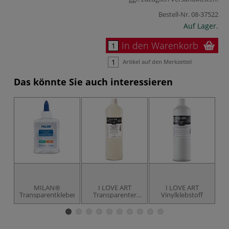
Bestell-Nr.
08-37522
Auf Lager.
In den Warenkorb
Artikel auf den Merkzettel
Das könnte Sie auch interessieren
MILAN®
I LOVE ART
I LOVE ART
Transparentkleber
Transparenter
Vinylklebstoff
K
Klebstoff