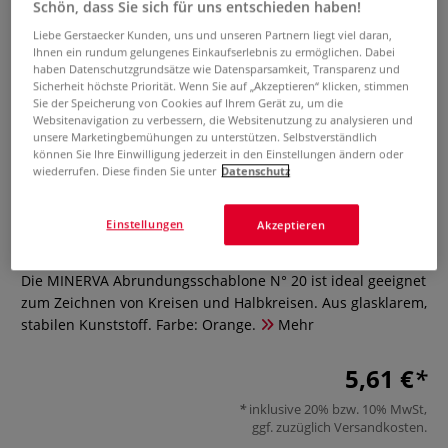
Schön, dass Sie sich für uns entschieden haben!
Liebe Gerstaecker Kunden, uns und unseren Partnern liegt viel daran,
Ihnen ein rundum gelungenes Einkaufserlebnis zu ermöglichen. Dabei
haben Datenschutzgrundsätze wie Datensparsamkeit, Transparenz und
Sicherheit höchste Priorität. Wenn Sie auf „Akzeptieren“ klicken, stimmen
Sie der Speicherung von Cookies auf Ihrem Gerät zu, um die
Websitenavigation zu verbessern, die Websitenutzung zu analysieren und
unsere Marketingbemühungen zu unterstützen. Selbstverständlich
können Sie Ihre Einwilligung jederzeit in den Einstellungen ändern oder
MINERVA Abrundungsschablone
wiederrufen. Diese finden Sie unter
Datenschutz
N° 20
Einstellungen
Akzeptieren
0 Bewertungen
Die MINERVA Abrundungsschablone N° 20 ist ideal geeignet
zum Zeichnen von Kreisen und Halbkreisen. Aus glasklarem,
stabilen Kunststoff. Farbe: Orange.
Mehr
5,61 €
inklusive 20% bzw. 10% MwSt,
ggf. zuzüglich
Versandkosten
.