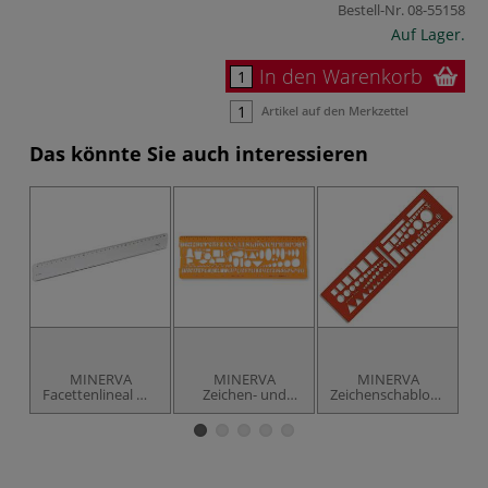
Bestell-Nr.
08-55158
Auf Lager.
In den Warenkorb
Artikel auf den Merkzettel
Das könnte Sie auch interessieren
MINERVA
MINERVA
MINERVA
Facettenlineal mit
Zeichen- und
Zeichenschablone
K
Tuschekante
Schriftschablone
OTAN46