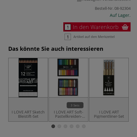
Bestell-Nr.
08-92304
Auf Lager.
In den Warenkorb
Artikel auf den Merkzettel
Das könnte Sie auch interessieren
3 Sets
I LOVE ART Sketch
I LOVE ART Soft-
I LOVE ART
Bleistift-Set
Pastellkreiden-
Pigmentliner-Set
A
Sets