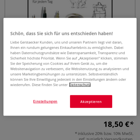
Schön, dass Sie sich für uns entschieden haben!
Liebe Gerstaecker Kunden, uns und unseren Partnern liegt viel daran,
Ihnen ein rundum gelungenes Einkaufserlebnis zu ermöglichen. Dabei
Sketches: Quick & Easy
haben Datenschutzgrundsätze wie Datensparsamkeit, Transparenz und
Sicherheit höchste Priorität. Wenn Sie auf „Akzeptieren“ klicken, stimmen
Sie der Speicherung von Cookies auf Ihrem Gerät zu, um die
0 Bewertungen
Websitenavigation zu verbessern, die Websitenutzung zu analysieren und
unsere Marketingbemühungen zu unterstützen. Selbstverständlich
Schnelle Scribbles für jeden Tag. Entspannt und locker,
können Sie Ihre Einwilligung jederzeit in den Einstellungen ändern oder
wiederrufen. Diese finden Sie unter
Datenschutz
ohne Perfektionismus, konzentriert aufs Wesentliche. Dieses
Malbuch bietet eine breite Palette von Skizzen, die leicht
umsetzbar sind - Zeichnen lernen Schritt für Schritt.
Einstellungen
Akzeptieren
Mehr
18,50 €
inklusive 20% bzw. 10% MwSt,
ggf. zuzüglich
Versandkosten
.