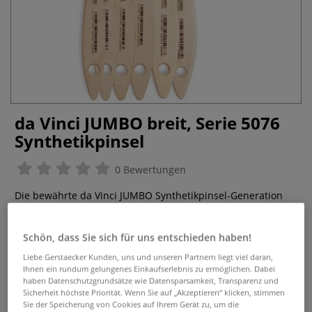
da Vinci JUMBO breit, Serie 5076
Synthetikpinsel
0 Bewertungen
Die bewährte da Vinci JUMBO Synthetikpinsel-Generation
für Kindergarten, Schule und in vielen Stabiler nahezu
unverwüstliche Pinselkopf mit einer fein ausgearbeiteten
Schön, dass Sie sich für uns entschieden haben!
Spitze.
Mehr
Liebe Gerstaecker Kunden, uns und unseren Partnern liegt viel daran,
Ihnen ein rundum gelungenes Einkaufserlebnis zu ermöglichen. Dabei
ab
11,14 €
haben Datenschutzgrundsätze wie Datensparsamkeit, Transparenz und
Sicherheit höchste Priorität. Wenn Sie auf „Akzeptieren“ klicken, stimmen
inklusive 20% bzw. 10% MwSt,
Sie der Speicherung von Cookies auf Ihrem Gerät zu, um die