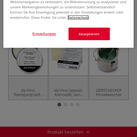
ggf. zuzüglich
Versandkosten
.
Websitenavigation zu verbessern, die Websitenutzung zu analysieren und
unsere Marketingbemühungen zu unterstützen. Selbstverständlich
Produkt bestellen
können Sie Ihre Einwilligung jederzeit in den Einstellungen ändern oder
wiederrufen. Diese finden Sie unter
Datenschutz
Das könnte Sie auch interessieren
Einstellungen
Akzeptieren
da Vinci
da Vinci Spezial-
GERSTAECKER
Reinigungsseife
Kernseife, Serie
Pinselwascher
P
Serie 4433 in
4033
Metallrunddose
Produkt bestellen