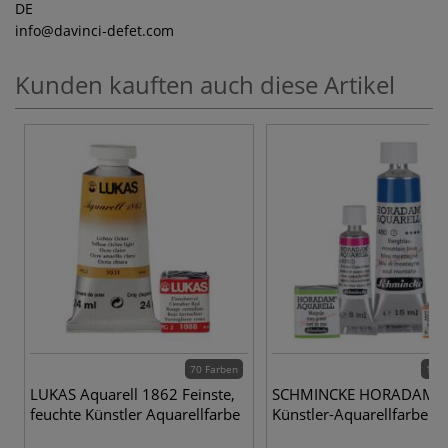
DE
info
@davinci-defet.com
Kunden kauften auch diese Artikel
70 Farben
139 
LUKAS Aquarell 1862 Feinste,
SCHMINCKE HORADAM®
feuchte Künstler Aquarellfarbe
Künstler-Aquarellfarben