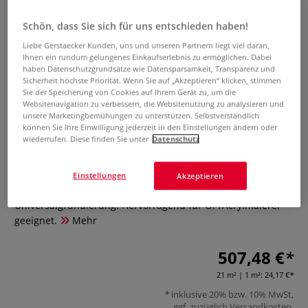
Schön, dass Sie sich für uns entschieden haben!
Liebe Gerstaecker Kunden, uns und unseren Partnern liegt viel daran,
Ihnen ein rundum gelungenes Einkaufserlebnis zu ermöglichen. Dabei
haben Datenschutzgrundsätze wie Datensparsamkeit, Transparenz und
Sicherheit höchste Priorität. Wenn Sie auf „Akzeptieren“ klicken, stimmen
Sie der Speicherung von Cookies auf Ihrem Gerät zu, um die
Websitenavigation zu verbessern, die Websitenutzung zu analysieren und
GERSTAECKER Maltuch Linea
unsere Marketingbemühungen zu unterstützen. Selbstverständlich
können Sie Ihre Einwilligung jederzeit in den Einstellungen ändern oder
wiederrufen. Diese finden Sie unter
Datenschutz
0 Bewertungen
Grundiertes Reinleinen, sehr dichte, gleichmäßige Struktur,
Einstellungen
Akzeptieren
ca. 300 g/qm. 100 % Leinen. Weiße, leicht saugende
Universalgrundierung. Hervorragend für Öl-/Acrylmalerei
geeignet.
Mehr
507,48 €
21 m² | 1 m²:
24,17 €
inklusive 20% bzw. 10% MwSt,
ggf. zuzüglich
Versandkosten
.