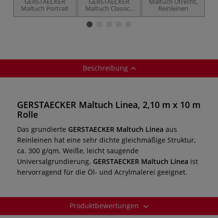
GERSTAECKER
GERSTAECKER
Maltuch Utrecht,
M
Maltuch Portrait
Maltuch Classico
Reinleinen
Grundiertes
Leinengewebe
Beschreibung
GERSTAECKER Maltuch Linea, 2,10 m x 10 m
Rolle
Das grundierte
GERSTAECKER
Maltuch Linea
aus
Reinleinen hat eine sehr dichte gleichmäßige Struktur,
ca. 300 g/qm. Weiße, leicht saugende
Universalgrundierung.
GERSTAECKER
Maltuch Linea
ist
hervorragend für die Öl- und Acrylmalerei geeignet.
Produktbewertungen