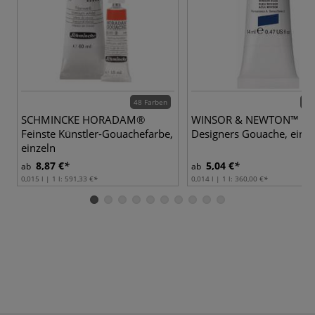
48 Farben
89 
SCHMINCKE HORADAM®
WINSOR & NEWTON™
Feinste Künstler-Gouachefarbe,
Designers Gouache, einze
einzeln
8,87 €
5,04 €
ab
ab
0,015 l | 1 l:
591,33 €
0,014 l | 1 l:
360,00 €