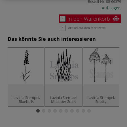
Bestell-Nr.
08-66379
Auf Lager.
In den Warenkorb
Artikel auf den Merkzettel
Das könnte Sie auch interessieren
Lavinia Stempel,
Lavinia Stempel,
Lavinia Stempel,
L
Bluebells
Meadow Grass
Spotty
Toadstoole