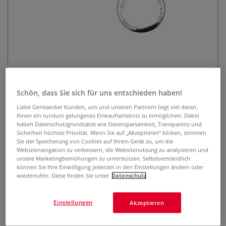
Lavinia Stempel, Bubbles
Schön, dass Sie sich für uns entschieden haben!
Liebe Gerstaecker Kunden, uns und unseren Partnern liegt viel daran,
0 Bewertungen
Ihnen ein rundum gelungenes Einkaufserlebnis zu ermöglichen. Dabei
haben Datenschutzgrundsätze wie Datensparsamkeit, Transparenz und
Der transparente Lavinia Stempel ist optimal geeignet, um
Sicherheit höchste Priorität. Wenn Sie auf „Akzeptieren“ klicken, stimmen
mit Hilfe eines Acryl-Stempelblocks zauberhafte Karten,
Sie der Speicherung von Cookies auf Ihrem Gerät zu, um die
Einladungen, Scrapbooks u.v.m. zu gestalten. Selbsthaftend
Websitenavigation zu verbessern, die Websitenutzung zu analysieren und
unsere Marketingbemühungen zu unterstützen. Selbstverständlich
und wiederverwendbar.
Mehr
können Sie Ihre Einwilligung jederzeit in den Einstellungen ändern oder
wiederrufen. Diese finden Sie unter
Datenschutz
6,61 €
Einstellungen
Akzeptieren
inklusive 20% bzw. 10% MwSt,
ggf. zuzüglich
Versandkosten
.