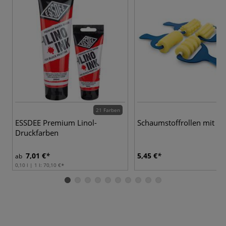
21 Farben
ESSDEE Premium Linol-
Schaumstoffrollen mit St
Druckfarben
7,01 €
5,45 €
ab
0,10 l | 1 l:
70,10 €