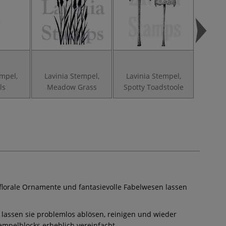
empel,
Lavinia Stempel,
Lavinia Stempel,
Lavin
ls
Meadow Grass
Spotty Toadstoole
Fair
florale Ornamente und fantasievolle Fabelwesen lassen
lassen sie problemlos ablösen, reinigen und wieder
mpelblocks erheblich vereinfacht.