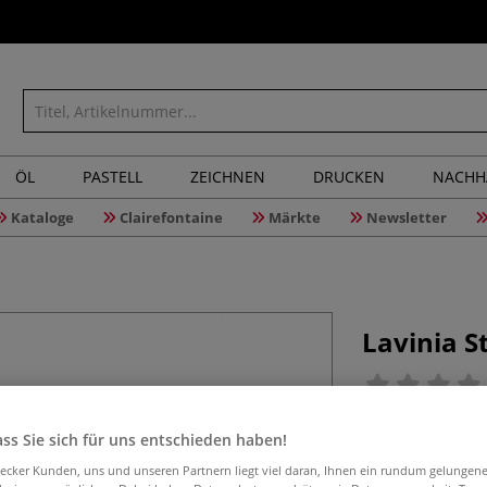
ÖL
PASTELL
ZEICHNEN
DRUCKEN
NACHH
Kataloge
Clairefontaine
Märkte
Newsletter
Lavinia S
Der transparente
ss Sie sich für uns entschieden haben!
Acryl-Stempelblo
aecker Kunden, uns und unseren Partnern liegt viel daran, Ihnen ein rundum gelungen
zu gestalten. Se