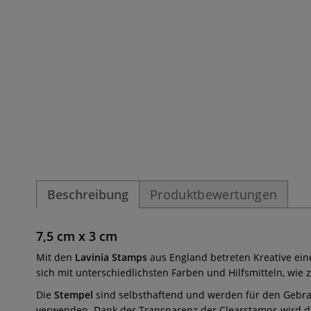
Beschreibung
Produktbewertungen
7,5 cm x 3 cm
Mit den
Lavinia Stamps
aus England betreten Kreative ei
sich mit unterschiedlichsten Farben und Hilfsmitteln, wie z
Die
Stempel
sind selbsthaftend und werden für den Gebrau
verwenden. Dank der Transparenz der Clearstamps wird da