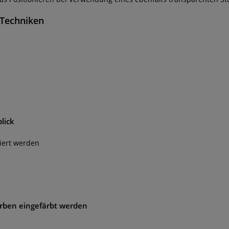
e Techniken
lick
iert werden
rben eingefärbt werden