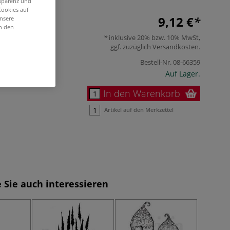
nsparenz und
Cookies auf
9,12 €
unsere
in den
inklusive 20% bzw. 10% MwSt,
ggf. zuzüglich
Versandkosten
.
Bestell-Nr.
08-66359
Auf Lager.
In den Warenkorb
Artikel auf den Merkzettel
 Sie auch interessieren