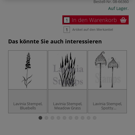
Bestell-Nr.
08-66360
Auf Lager.
In den Warenkorb
Artikel auf den Merkzettel
Das könnte Sie auch interessieren
Lavinia Stempel,
Lavinia Stempel,
Lavinia Stempel,
L
Bluebells
Meadow Grass
Spotty
Toadstoole