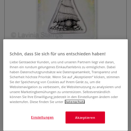
Lavinia Stempel, Toad Lodge
Schön, dass Sie sich für uns entschieden haben!
Liebe Gerstaecker Kunden, uns und unseren Partnern liegt viel daran,
0 Bewertungen
Ihnen ein rundum gelungenes Einkaufserlebnis zu ermöglichen. Dabei
haben Datenschutzgrundsätze wie Datensparsamkeit, Transparenz und
Der transparente Lavinia Stempel ist optimal geeignet, um
Sicherheit höchste Priorität. Wenn Sie auf „Akzeptieren“ klicken, stimmen
mit Hilfe eines Acryl-Stempelblocks zauberhafte Karten,
Sie der Speicherung von Cookies auf Ihrem Gerät zu, um die
Einladungen, Scrapbooks u.v.m. zu gestalten. Selbsthaftend
Websitenavigation zu verbessern, die Websitenutzung zu analysieren und
unsere Marketingbemühungen zu unterstützen. Selbstverständlich
und wiederverwendbar.
Mehr
können Sie Ihre Einwilligung jederzeit in den Einstellungen ändern oder
wiederrufen. Diese finden Sie unter
Datenschutz
9,03 €
Einstellungen
Akzeptieren
inklusive 20% bzw. 10% MwSt,
ggf. zuzüglich
Versandkosten
.