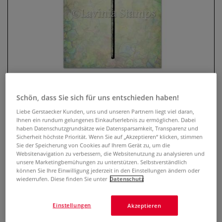
Schön, dass Sie sich für uns entschieden haben!
Lavinia Stempel, Fairy Towns
Liebe Gerstaecker Kunden, uns und unseren Partnern liegt viel daran,
Ihnen ein rundum gelungenes Einkaufserlebnis zu ermöglichen. Dabei
haben Datenschutzgrundsätze wie Datensparsamkeit, Transparenz und
0 Bewertungen
Sicherheit höchste Priorität. Wenn Sie auf „Akzeptieren“ klicken, stimmen
Sie der Speicherung von Cookies auf Ihrem Gerät zu, um die
Der transparente Lavinia Stempel ist optimal geeignet, um
Websitenavigation zu verbessern, die Websitenutzung zu analysieren und
unsere Marketingbemühungen zu unterstützen. Selbstverständlich
mit Hilfe eines Acryl-Stempelblocks zauberhafte Karten,
können Sie Ihre Einwilligung jederzeit in den Einstellungen ändern oder
Einladungen, Scrapbooks u.v.m. zu gestalten. Selbsthaftend
wiederrufen. Diese finden Sie unter
Datenschutz
und wiederverwendbar.
Mehr
Einstellungen
Akzeptieren
10,07 €