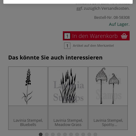
inklusive 20% bzw. 10% MwSt,
ggf. zuzüglich
Versandkosten
.
Bestell-Nr.
08-58308
Auf Lager.
In den Warenkorb
Artikel auf den Merkzettel
Das könnte Sie auch interessieren
Lavinia Stempel,
Lavinia Stempel,
Lavinia Stempel,
L
Bluebells
Meadow Grass
Spotty
Toadstoole